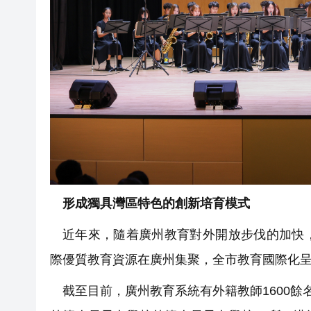
形成獨具灣區特色的創新培育模式
近年來，隨着廣州教育對外開放步伐的加快
際優質教育資源在廣州集聚，全市教育國際化
截至目前，廣州教育系統有外籍教師1600餘名