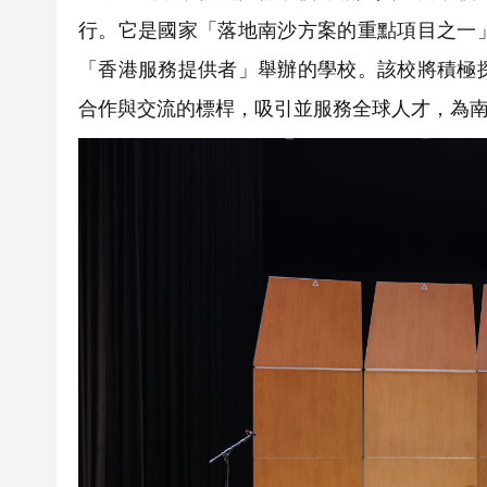
行。它是國家「落地南沙方案的重點項目之一
「香港服務提供者」舉辦的學校。該校將積極
合作與交流的標桿，吸引並服務全球人才，為