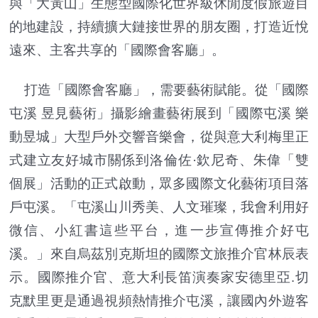
與「大黃山」生態型國際化世界級休閒度假旅遊目
的地建設，持續擴大鏈接世界的朋友圈，打造近悅
遠來、主客共享的「國際會客廳」。
打造「國際會客廳」，需要藝術賦能。從「國際
屯溪 昱見藝術」攝影繪畫藝術展到「國際屯溪 樂
動昱城」大型戶外交響音樂會，從與意大利梅里正
式建立友好城市關係到洛倫佐·欽尼奇、朱偉「雙
個展」活動的正式啟動，眾多國際文化藝術項目落
戶屯溪。「屯溪山川秀美、人文璀璨，我會利用好
微信、小紅書這些平台，進一步宣傳推介好屯
溪。」來自烏茲別克斯坦的國際文旅推介官林辰表
示。國際推介官、意大利長笛演奏家安德里亞.切
克默里更是通過視頻熱情推介屯溪，讓國內外遊客