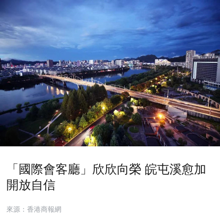
「國際會客廳」欣欣向榮 皖屯溪愈加
開放自信
來源：香港商報網