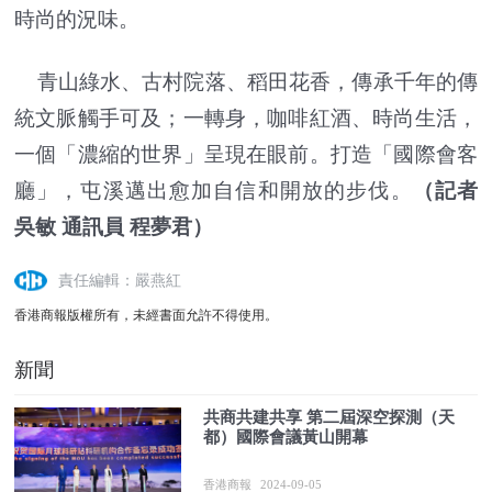
時尚的況味。
青山綠水、古村院落、稻田花香，傳承千年的傳
統文脈觸手可及；一轉身，咖啡紅酒、時尚生活，
一個「濃縮的世界」呈現在眼前。打造「國際會客
廳」，屯溪邁出愈加自信和開放的步伐。
（記者
吳敏 通訊員 程夢君）
責任編輯：嚴燕紅
香港商報版權所有，未經書面允許不得使用。
新聞
共商共建共享 第二屆深空探測（天
都）國際會議黃山開幕
香港商報
2024-09-05