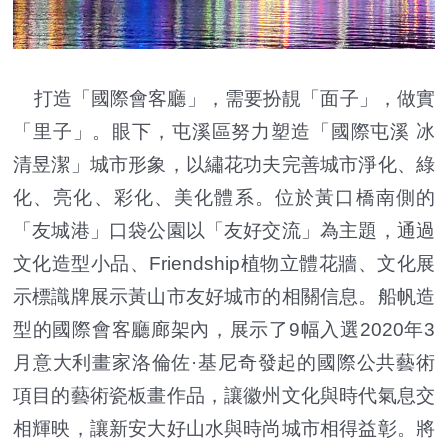
打造「國際會客廳」，需要扮靚「面子」，做實
「里子」。眼下，屯溪區努力塑造「國際屯溪 冰
清昱潔」城市形象，以繡花功夫完善城市淨化、綠
化、亮化、彩化、美化體系。位於黃口橋南側的
「友城港」口袋公園以「友好交流」為主題，通過
文化造型小品、Friendship植物立體花牆、文化展
示標識牌展示黃山市友好城市的相關信息。船帆造
型的國際會客廳廊架內，展示了9幅入選2020年3
月意大利畫家洛倫佐·基尼奇發起的國際公共藝術
項目的藝術瓷板畫作品，讓徽州文化與時代氣息交
相輝映，讓新安大好山水與時尚城市相得益彰。將