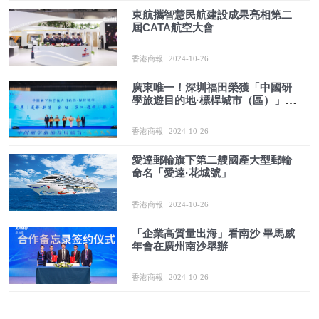
東航攜智慧民航建設成果亮相第二
屆CATA航空大會
香港商報
2024-10-26
廣東唯一！深圳福田榮獲「中國研
學旅遊目的地·標桿城市（區）」稱
號
香港商報
2024-10-26
愛達郵輪旗下第二艘國產大型郵輪
命名「愛達·花城號」
香港商報
2024-10-26
「企業高質量出海」看南沙 畢馬威
年會在廣州南沙舉辦
香港商報
2024-10-26