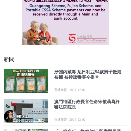
新聞
涉體內藏毒 尼日利亞54歲男子抵港
被捕 被控販毒罪今提堂
香港商報
2024-12-02
澳門特區行政長官任命宋敏莉為終
審法院院長
香港商報
2024-12-02