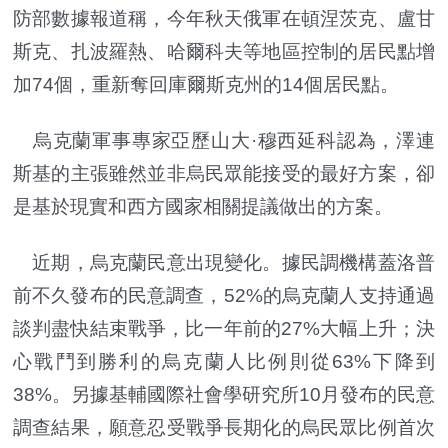
防部數據報道稱，今年秋天俄軍在頓涅茨克、盧甘
斯克、扎波羅熱、哈爾科夫等地區控制的居民點增
加74個，重新奪回庫爾斯克州的14個居民點。
烏克蘭軍事專家亞歷山大·穆西延科認為，澤連
斯基的主張雖然並非烏民眾能接受的最好方案，卻
是基於現實和西方國家相關提議做出的方案。
近期，烏克蘭民意出現變化。據民調機構蓋洛普
前不久發布的民意調查，52%的烏克蘭人支持通過
談判盡快結束戰爭，比一年前的27%大幅上升；決
心戰鬥到勝利的烏克蘭人比例則從63%下降到
38%。另據基輔國際社會學研究所10月發布的民意
調查結果，願意忍受戰爭長期化的烏民眾比例首次