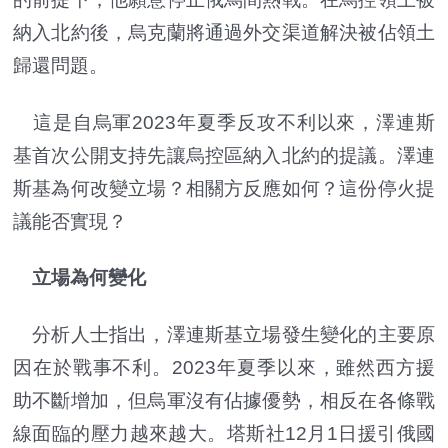
納入北約後，烏克蘭將通過外交渠道解決被佔領土
歸還問題。
這是自烏軍2023年夏季反攻不利以來，澤連斯
基首次公開支持先讓烏控區納入北約的提議。澤連
斯基為何改變立場？相關方反應如何？這份停火提
議能否實現？
立場為何變化
分析人士指出，澤連斯基立場發生變化的主要原
因在於戰事不利。2023年夏季以來，雖然西方援
助不斷增加，但烏軍沒有佔據優勢，相反在各條戰
線面臨的壓力越來越大。塔斯社12月1日援引俄國