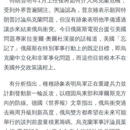
特朗普明年1月上任後將如何介入烏克蘭危機，
受到外界普遍關注。輿論認為，普京雖表示願與特
朗普討論烏克蘭問題，但沒有跡象表明他準備通過
讓步來結束俄烏衝突。今日俄羅斯電視台援引美國
問題專家拉斐爾·奧爾杜漢揚的話報道，美國「忘
記了」俄羅斯在特別軍事行動上的既定目標，即烏
克蘭中立化和非軍事化問題，而這些目前根本不在
美國外交政策議程上。
有分析指出，種種跡象表明烏軍正在重建兵力並
計劃發動新一輪反攻，以穩固烏東部和庫爾斯克方
向的防線。德國《世界報》文章指出，俄烏衝突過
去兩周升級到新高度，俄烏雙方都希望在未來可能
舉行的談判前盡量積累籌碼。烏克蘭軍事評論員葉