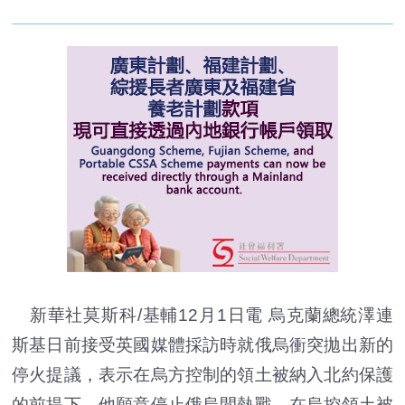
新華社莫斯科/基輔12月1日電 烏克蘭總統澤連
斯基日前接受英國媒體採訪時就俄烏衝突拋出新的
停火提議，表示在烏方控制的領土被納入北約保護
的前提下，他願意停止俄烏間熱戰。在烏控領土被