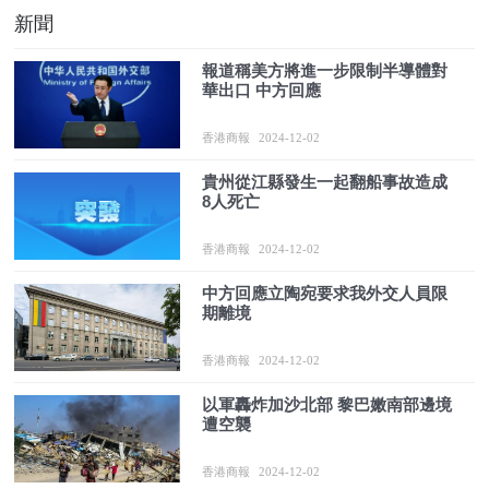
新聞
報道稱美方將進一步限制半導體對
華出口 中方回應
香港商報
2024-12-02
貴州從江縣發生一起翻船事故造成
8人死亡
香港商報
2024-12-02
中方回應立陶宛要求我外交人員限
期離境
香港商報
2024-12-02
以軍轟炸加沙北部 黎巴嫩南部邊境
遭空襲
香港商報
2024-12-02