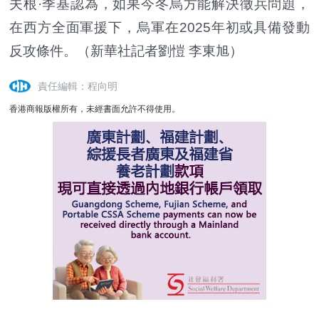
夫根·季基認為，如果今冬烏方能解決徵兵問題，
在西方全面軍援下，烏軍在2025年初或具備發動
反攻條件。（新華社記者劉愷 李東旭）
責任編輯：程向明
香港商報版權所有，未經書面允許不得使用。