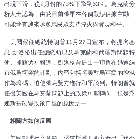
出現下滑，從2月份的73%下降到63%。烏克蘭分
析人士認為，由於目前俄軍在各個戰線佔據主動，
可能會有越來越多烏民眾支持停火與實現和平。
美國候任總統特朗普11月27日宣布，將提名基
思·凱洛格出任總統助理及烏克蘭和俄羅斯問題特
使。據路透社報道，凱洛格曾提出一項旨在迅速結
束俄烏衝突的計劃，內容包括將美對烏軍援的增減
作為籌碼，迫使俄烏雙方進行和平談判。特朗普就
任後美國在烏克蘭問題上的政策可能轉向，也是澤
連斯基改變政策口徑的原因之一。
相關方如何反應
美國彭博社文章稱，澤連斯基向西方發出「迄今