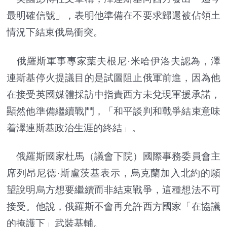
最明確信號」，表明他準備在不要求歸還被佔領土
情況下結束俄烏衝突。
俄羅斯軍事專家葉夫根尼·米哈伊洛夫認為，澤
連斯基停火提議目的是試圖阻止俄軍前進，因為他
在接受英國媒體採訪中指責西方未兌現軍援承諾，
顯然他準備繼續戰鬥，「和平談判和戰爭結束意味
着澤連斯基政治生涯的終結」。
俄羅斯國家杜馬（議會下院）國際事務委員會主
席列昂尼德·斯盧茨基表示，烏克蘭加入北約的願
望說明烏方想要繼續而非結束戰爭，這種想法不可
接受。他說，俄羅斯不會再允許西方國家「在協議
的掩護下」武裝基輔。