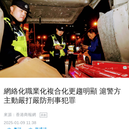
網絡化職業化複合化更趨明顯 滬警方
主動嚴打嚴防刑事犯罪
來源：香港商報網
原創
2025-01-09 11:38