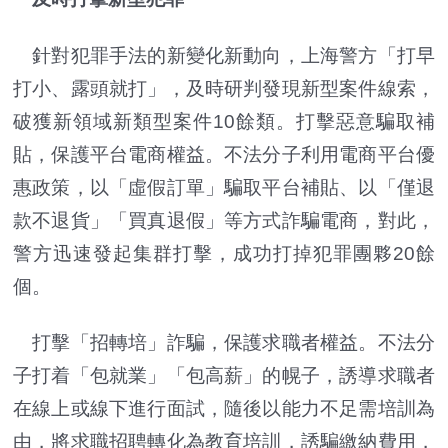
針對犯罪手法的新變化新動向，上海警方「打早
打小、露頭就打」，及時研判發現新型案件線索，
破獲新領域新類型案件10餘類。打擊惡意騙取補
貼，保護平台電商權益。不法分子利用電商平台優
惠政策，以「虛假訂單」騙取平台補貼、以「僅退
款不退貨」「買真退假」等方式詐騙電商，對此，
警方迅速發起集群打擊，成功打掉犯罪團夥20餘
個。
打擊「招轉培」詐騙，保護求職者權益。不法分
子打着「包就業」「包高薪」的幌子，誘導求職者
在線上或線下進行面試，隨後以能力不足需培訓為
由，將求職招聘轉化為教育培訓，誘騙繳納費用，