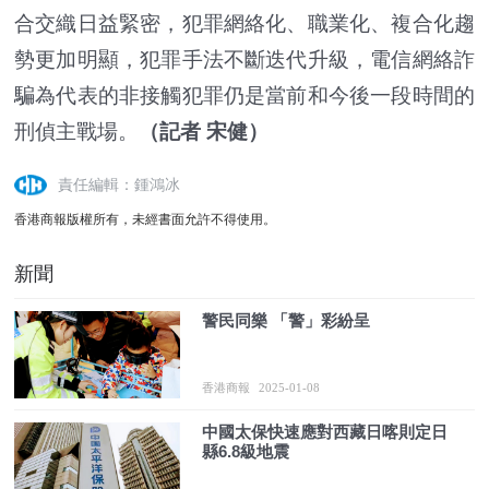
合交織日益緊密，犯罪網絡化、職業化、複合化趨
勢更加明顯，犯罪手法不斷迭代升級，電信網絡詐
騙為代表的非接觸犯罪仍是當前和今後一段時間的
刑偵主戰場。
（記者 宋健）
責任編輯：鍾鴻冰
香港商報版權所有，未經書面允許不得使用。
新聞
警民同樂 「警」彩紛呈
香港商報
2025-01-08
中國太保快速應對西藏日喀則定日
縣6.8級地震