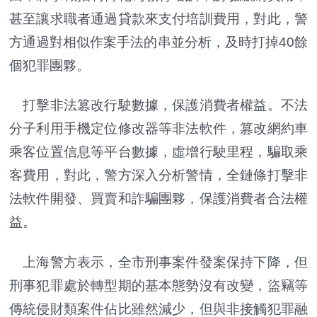
甚至讓求職者通過貸款來支付培訓費用，對此，警
方通過對相似作案手法的串並分析，及時打掉40餘
個犯罪團夥。
打擊非法篡改行駛數據，保護消費者權益。不法
分子利用手機定位修改器等非法軟件，篡改網約車
乘客位置信息等平台數據，虛增行駛里程，騙取乘
客費用，對此，警方深入分析警情，全鏈條打擊非
法軟件開發、買賣和詐騙團夥，保護消費者合法權
益。
上海警方表示，全市刑事案件發案保持下降，但
刑事犯罪處於轉型期的基本態勢沒有改變，盜竊等
傳統侵財類案件佔比雖然減少，但與非接觸犯罪融