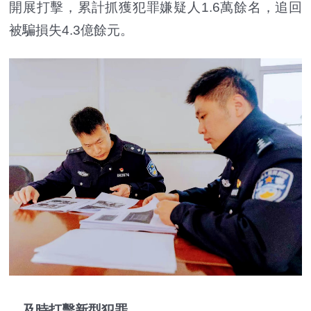
開展打擊，累計抓獲犯罪嫌疑人1.6萬餘名，追回
被騙損失4.3億餘元。
及時打擊新型犯罪