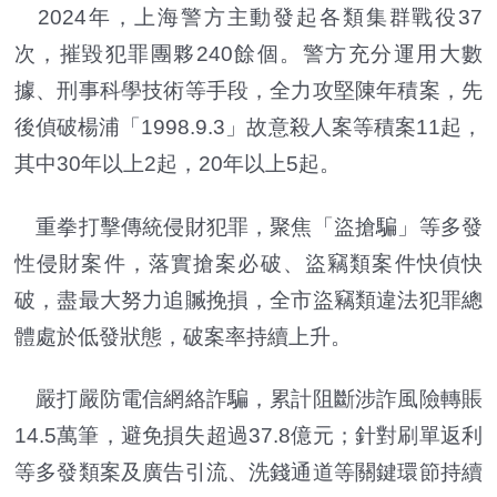
2024年，上海警方主動發起各類集群戰役37
次，摧毀犯罪團夥240餘個。警方充分運用大數
據、刑事科學技術等手段，全力攻堅陳年積案，先
後偵破楊浦「1998.9.3」故意殺人案等積案11起，
其中30年以上2起，20年以上5起。
重拳打擊傳統侵財犯罪，聚焦「盜搶騙」等多發
性侵財案件，落實搶案必破、盜竊類案件快偵快
破，盡最大努力追贓挽損，全市盜竊類違法犯罪總
體處於低發狀態，破案率持續上升。
嚴打嚴防電信網絡詐騙，累計阻斷涉詐風險轉賬
14.5萬筆，避免損失超過37.8億元；針對刷單返利
等多發類案及廣告引流、洗錢通道等關鍵環節持續