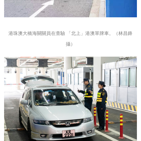
港珠澳大橋海關關員在查驗 「北上」港澳單牌車。（林昌鋒
攝）