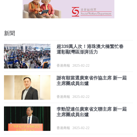
新聞
超339萬人次！港珠澳大橋繁忙春
運彰顯灣區澎湃活力
香港商報
2025-02-22
謝有順當選廣東省作協主席 新一屆
主席團成員出爐
香港商報
2025-02-22
李勁堃連任廣東省文聯主席 新一屆
主席團成員出爐
香港商報
2025-02-22