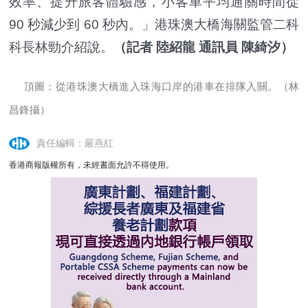
效率、提升旅客體驗感，小客車平均通關時間從
90 秒減少到 60 秒內。」港珠澳大橋海關監管二科
科長林勁介紹說。
（記者 陸紹龍 通訊員 陳綺汐）
頂圖：從港珠澳大橋進入珠海口岸的港車在排隊入關。（林
昌鋒攝）
責任編輯：嚴燕紅
香港商報版權所有，未經書面允許不得使用。