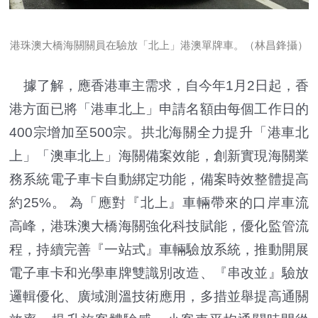
港珠澳大橋海關關員在驗放「北上」港澳單牌車。（林昌鋒攝）
據了解，應香港車主需求，自今年1月2日起，香
港方面已將「港車北上」申請名額由每個工作日的
400宗增加至500宗。拱北海關全力提升「港車北
上」「澳車北上」海關備案效能，創新實現海關業
務系統電子車卡自動綁定功能，備案時效整體提高
約25%。 為「應對『北上』車輛帶來的口岸車流
高峰，港珠澳大橋海關強化科技賦能，優化監管流
程，持續完善『一站式』車輛驗放系統，推動開展
電子車卡和光學車牌雙識別改造、『串改並』驗放
邏輯優化、廣域測溫技術應用，多措並舉提高通關