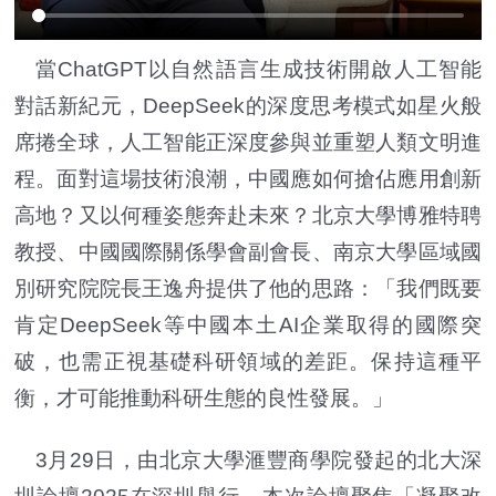
當ChatGPT以自然語言生成技術開啟人工智能
對話新紀元，DeepSeek的深度思考模式如星火般
席捲全球，人工智能正深度參與並重塑人類文明進
程。面對這場技術浪潮，中國應如何搶佔應用創新
高地？又以何種姿態奔赴未來？北京大學博雅特聘
教授、中國國際關係學會副會長、南京大學區域國
別研究院院長王逸舟提供了他的思路：「我們既要
肯定DeepSeek等中國本土AI企業取得的國際突
破，也需正視基礎科研領域的差距。保持這種平
衡，才可能推動科研生態的良性發展。」
3月29日，由北京大學滙豐商學院發起的北大深