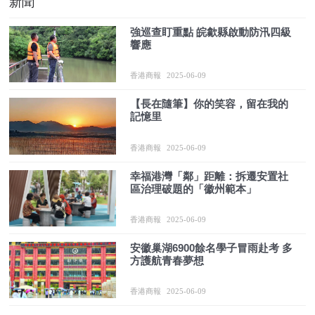
新聞
強巡查盯重點 皖歙縣啟動防汛四級
響應
香港商報
2025-06-09
【長在隨筆】你的笑容，留在我的
記憶里
香港商報
2025-06-09
幸福港灣「鄰」距離：拆遷安置社
區治理破題的「徽州範本」
香港商報
2025-06-09
安徽巢湖6900餘名學子冒雨赴考 多
方護航青春夢想
香港商報
2025-06-09