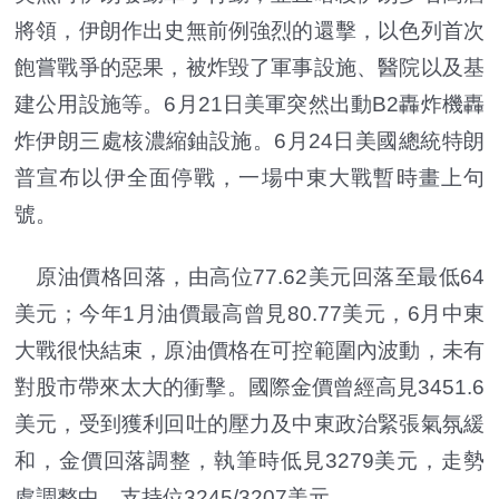
將領，伊朗作出史無前例強烈的還擊，以色列首次
飽嘗戰爭的惡果，被炸毀了軍事設施、醫院以及基
建公用設施等。6月21日美軍突然出動B2轟炸機轟
炸伊朗三處核濃縮鈾設施。6月24日美國總統特朗
普宣布以伊全面停戰，一場中東大戰暫時畫上句
號。
原油價格回落，由高位77.62美元回落至最低64
美元；今年1月油價最高曾見80.77美元，6月中東
大戰很快結束，原油價格在可控範圍內波動，未有
對股市帶來太大的衝擊。國際金價曾經高見3451.6
美元，受到獲利回吐的壓力及中東政治緊張氣氛緩
和，金價回落調整，執筆時低見3279美元，走勢
處調整中，支持位3245/3207美元。