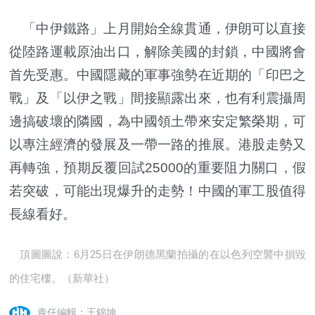
「中伊鐵路」上月開始全線貫通，伊朗可以直接
從陸路運載原油出口，解除美國的封鎖，中國將會
首先受惠。中國隱藏的軍事強勢在近期的「印巴之
戰」及「以伊之戰」間接顯露出來，也有利震攝周
邊搞破壞的隣國，為中國領土帶來安定繁榮期，可
以專注經濟的發展及一帶一路的推展。港股走勢又
再轉強，預期反覆回試25000的重要阻力關口，假
若突破，可能出現爆升的走勢！中國的軍工股值得
長線看好。
頂圖圖說：6月25日在伊朗德黑蘭拍攝的在以色列空襲中損毀
的住宅樓。（新華社）
責任編輯：王錦坤