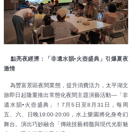
點亮夜經濟：「非遺水韻•火壺盛典」引爆夏夜
激情
為豐富景區夜間業態，提升消費活力，太平湖文
旅即日起隆重推出常態化夜間主題演藝活動—「非
遺水韻•火壺盛典」！7月5日至8月31日，每周
五、六、日晚19:00-20:00，水上樂園將化身奇幻
舞台。演出巧妙融合「傳統技藝精髓與現代光影魅