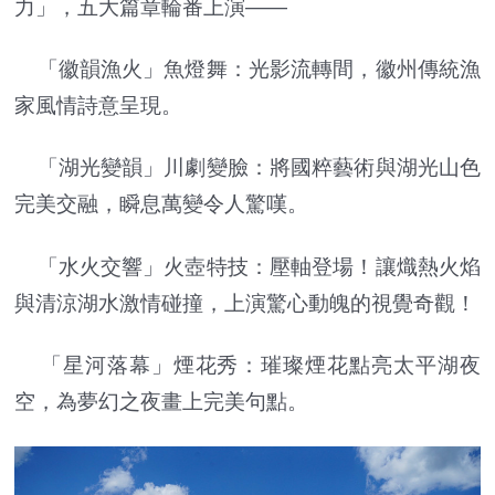
力」，五大篇章輪番上演——
「徽韻漁火」魚燈舞：光影流轉間，徽州傳統漁
家風情詩意呈現。
「湖光變韻」川劇變臉：將國粹藝術與湖光山色
完美交融，瞬息萬變令人驚嘆。
「水火交響」火壺特技：壓軸登場！讓熾熱火焰
與清涼湖水激情碰撞，上演驚心動魄的視覺奇觀！
「星河落幕」煙花秀：璀璨煙花點亮太平湖夜
空，為夢幻之夜畫上完美句點。