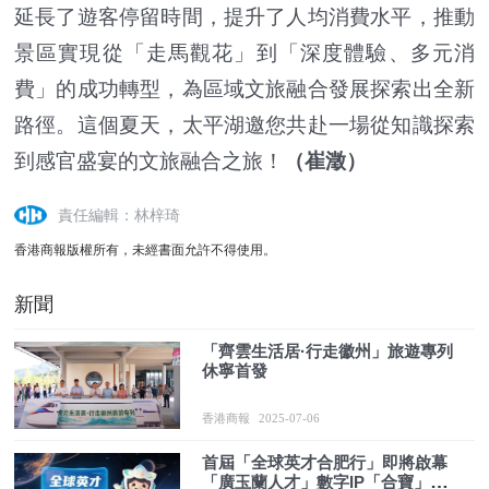
延長了遊客停留時間，提升了人均消費水平，推動
景區實現從「走馬觀花」到「深度體驗、多元消
費」的成功轉型，為區域文旅融合發展探索出全新
路徑。這個夏天，太平湖邀您共赴一場從知識探索
到感官盛宴的文旅融合之旅！
（崔澂）
責任編輯：林梓琦
香港商報版權所有，未經書面允許不得使用。
新聞
「齊雲生活居·行走徽州」旅遊專列
休寧首發
香港商報
2025-07-06
首屆「全球英才合肥行」即將啟幕
「廣玉蘭人才」數字IP「合寶」靈