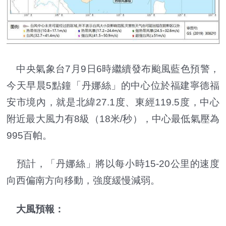
中央氣象台7月9日6時繼續發布颱風藍色預警，
今天早晨5點鐘「丹娜絲」的中心位於福建寧德福
安市境內，就是北緯27.1度、東經119.5度，中心
附近最大風力有8級（18米/秒），中心最低氣壓為
995百帕。
預計，「丹娜絲」將以每小時15-20公里的速度
向西偏南方向移動，強度緩慢減弱。
大風預報：