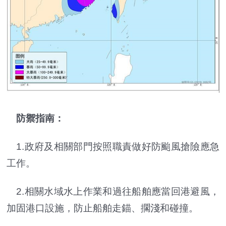
防禦指南：
1.政府及相關部門按照職責做好防颱風搶險應急
工作。
2.相關水域水上作業和過往船舶應當回港避風，
加固港口設施，防止船舶走錨、擱淺和碰撞。