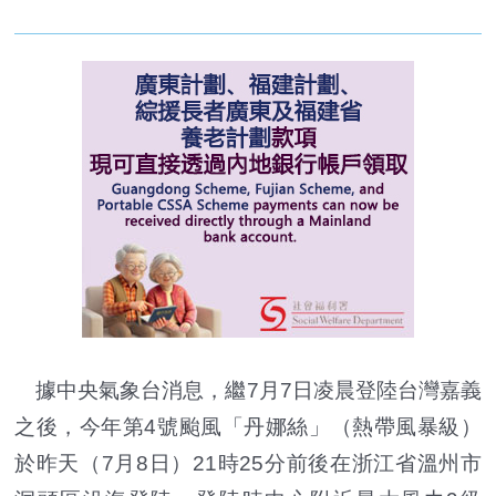
據中央氣象台消息，繼7月7日凌晨登陸台灣嘉義
之後，今年第4號颱風「丹娜絲」（熱帶風暴級）
於昨天（7月8日）21時25分前後在浙江省溫州市