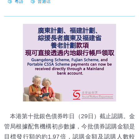
本港第十批銀色債券昨日（29日）截止認購。金
管局根據配售機構初步數據，今批債券認購金額是
目標發行額的約1.97倍，認購金額及認購人數較