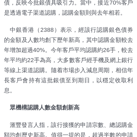
債，反映今批銀債具吸引力。當中，接近70%客戶
是透過電子渠道認購，認購金額則與去年相若。
中銀香港（2388）表示，經該行認購銀色債券
的金額及人數均創下歷年新高，其中認購金額較去
年增加超過40%。今年客戶平均認購約26手，較去
年平均約22手為高，大多數客戶經手機及網上銀行
等線上渠道認購。隨着市場步入減息周期，相信年
長客戶會持有這批銀債至到期日，以穩定收取利
息。
眾機構認購人數金額創新高
滙豐發言人指，該行接獲的申請宗數、總認購金
額均創歷史新高。值得一提的是，超過半數的申請