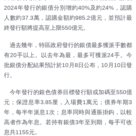
2024年發行的銀債分別增約40%及約24%，認購
人數約37.3萬，認購金額約985.2億元，並預計最
終發行額將提高至上限550億元。
過去幾年，特區政府發行的銀債最多獲派手數都
有20手以上。以去年為最，最多可獲派24手。今
批銀債分配結果預計於10月8日公布，10月10日發
行。
今年發行的銀色債券目標發行額或加碼至550億
元；保證息率3.85厘，入場費1萬元；債券年期3
年，每半年派息1次；息率同時與通脹掛鈎，以較
高者作為年息。若持有銀債3年至到期，每手可收
息共1155元。