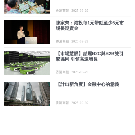
香港商報
2025-09-29
陳家齊：港投每1元帶動至少5元市
場長期資金
香港商報
2025-09-29
【市場慧眼】喆麗B2C與B2B雙引
擎協同 引領高速增長
香港商報
2025-09-29
【計出新角度】金融中心的意義
香港商報
2025-09-29