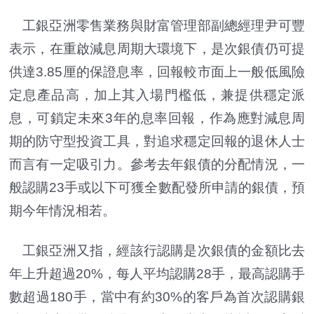
工銀亞洲零售業務與財富管理部副總經理尹可豐
表示，在重啟減息周期大環境下，是次銀債仍可提
供達3.85厘的保證息率，回報較市面上一般低風險
定息產品高，加上其入場門檻低，兼提供穩定派
息，可鎖定未來3年的息率回報，作為應對減息周
期的防守型投資工具，對追求穩定回報的退休人士
而言有一定吸引力。參考去年銀債的分配情況，一
般認購23手或以下可獲全數配發所申請的銀債，預
期今年情況相若。
工銀亞洲又指，經該行認購是次銀債的金額比去
年上升超過20%，每人平均認購28手，最高認購手
數超過180手，當中有約30%的客戶為首次認購銀