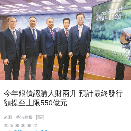
今年銀債認購人財兩升 預計最終發行
額提至上限550億元
來源：香港商報
原創
2025-09-30 08:22