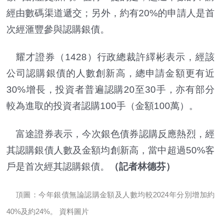
經由數碼渠道遞交；另外，約有20%的申請人是首
次經滙豐參與認購銀債。
耀才證券（1428）行政總裁許繹彬表示，經該
公司認購銀債的人數創新高，總申請金額更有近
30%增長，投資者普遍認購20至30手，亦有部分
較為進取的投資者認購100手（金額100萬）。
富途證券表示，今次銀色債券認購反應熱烈，經
其認購銀債人數及金額均創新高，當中超過50%客
戶是首次經其認購銀債。
（
記者林德芬
）
頂圖：
今年銀債無論認購金額及人數均較2024年分別增加約
40%及約24%。 資料圖片