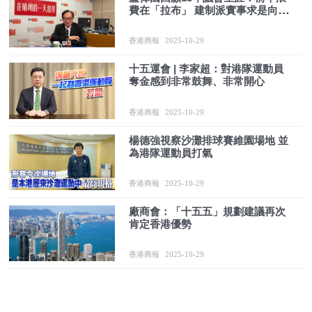
費在「拉布」 建制派實事求是向政
府提分析建議
香港商報
2025-10-29
十五運會 | 李家超：對港隊運動員
奪金感到非常鼓舞、非常開心
香港商報
2025-10-29
楊德強視察沙灘排球賽維園場地 並
為港隊運動員打氣
香港商報
2025-10-29
廠商會：「十五五」規劃建議再次
肯定香港優勢
香港商報
2025-10-29