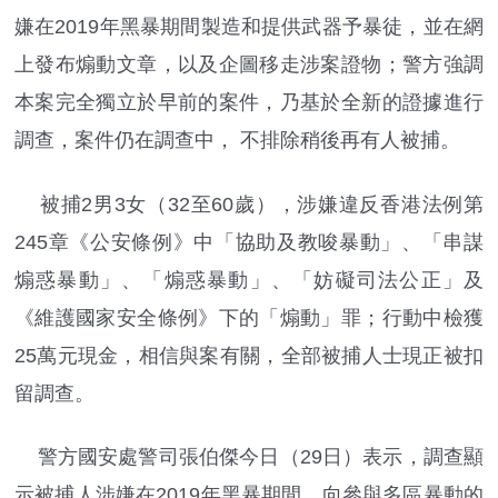
嫌在2019年黑暴期間製造和提供武器予暴徒，並在網
上發布煽動文章，以及企圖移走涉案證物；警方強調
本案完全獨立於早前的案件，乃基於全新的證據進行
調查，案件仍在調查中， 不排除稍後再有人被捕。
被捕2男3女（32至60歲），涉嫌違反香港法例第
245章《公安條例》中「協助及教唆暴動」、「串謀
煽惑暴動」、「煽惑暴動」、「妨礙司法公正」及
《維護國家安全條例》下的「煽動」罪；行動中檢獲
25萬元現金，相信與案有關，全部被捕人士現正被扣
留調查。
警方國安處警司張伯傑今日（29日）表示，調查顯
示被捕人涉嫌在2019年黑暴期間，向參與多區暴動的