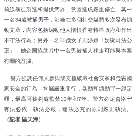
前線暴徒製造和提供武器，意圖造成嚴重傷亡。其中
一名34歲被捕男子，涉嫌在多個社交媒體多次發布煽
動文章，內容包括煽動他人憎恨香港特區政府和作出
不守法行為；另外一名50歲女子則涉嫌「妨礙司法公
正」，她企圖協助其中一名男被補人移走可能與本案
有關的證據。
警方強調任何人參與或支援破壞社會安寧和危害國
家安全的行為，均屬嚴重罪行，暴動和煽動罪一經定
罪，最高可被判處監禁10年和7年。警方必定會恪守
有法必依，執法必嚴，違法必究的原則嚴正執法。
（記者 區天海）