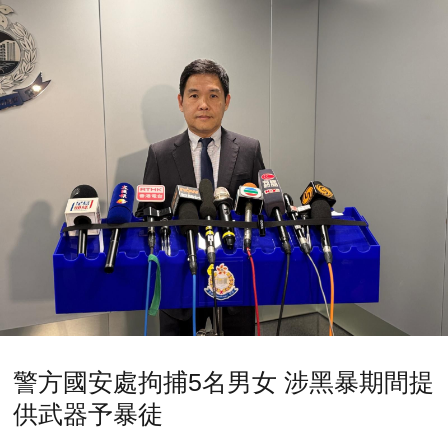
警方國安處拘捕5名男女 涉黑暴期間提
供武器予暴徒