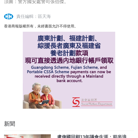
頂圖：警方國安處警司張伯傑。
責任編輯：區天海
香港商報版權所有，未經書面允許不得使用。
新聞
盧偉國回顧13年議會生涯：前半浪