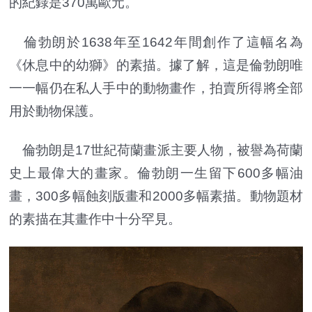
的紀錄是370萬歐元。
倫勃朗於1638年至1642年間創作了這幅名為
《休息中的幼獅》的素描。據了解，這是倫勃朗唯
一一幅仍在私人手中的動物畫作，拍賣所得將全部
用於動物保護。
倫勃朗是17世紀荷蘭畫派主要人物，被譽為荷蘭
史上最偉大的畫家。倫勃朗一生留下600多幅油
畫，300多幅蝕刻版畫和2000多幅素描。動物題材
的素描在其畫作中十分罕見。