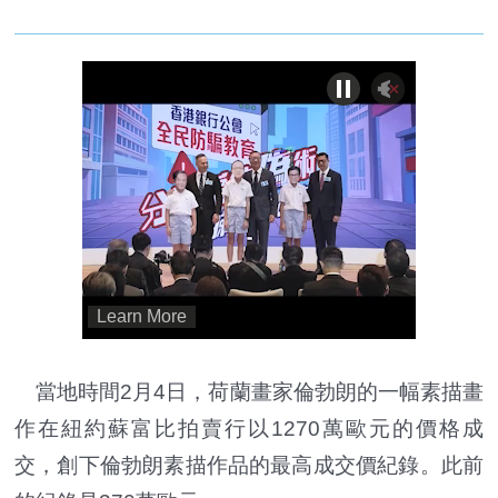
當地時間2月4日，荷蘭畫家倫勃朗的一幅素描畫
作在紐約蘇富比拍賣行以1270萬歐元的價格成
交，創下倫勃朗素描作品的最高成交價紀錄。此前