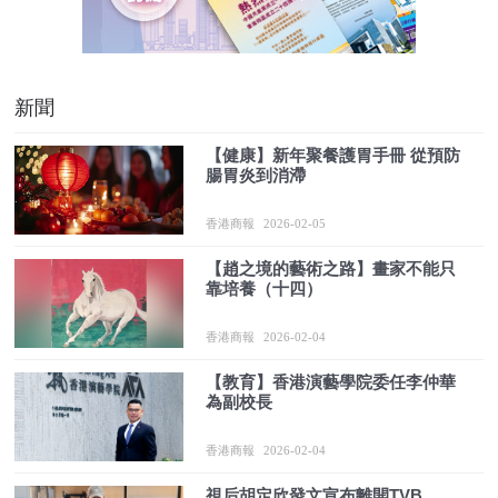
新聞
【健康】新年聚餐護胃手冊 從預防
腸胃炎到消滯
香港商報
2026-02-05
【趙之境的藝術之路】畫家不能只
靠培養（十四）
香港商報
2026-02-04
【教育】香港演藝學院委任李仲華
為副校長
香港商報
2026-02-04
視后胡定欣發文宣布離開TVB