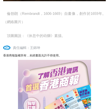
倫勃朗（Rembrandt，1606-1669）自畫像，創作於1659年。
（網絡圖片）
頂圖圖說：《休息中的幼獅》素描。
責任編輯：王錦坤
香港商報版權所有，未經書面允許不得使用。