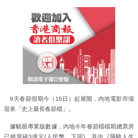
9天春節假期今（15日）起展開，內地電影市場
迎來「史上最長春節檔」。
據貓眼專業版數據，內地今年春節檔檔期總票房
已經突破3億元(人民幣
，
下同)，其中《飛馳人生