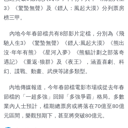
3》《驚蟄無聲》及《鏢人：風起大漠》分列票房
榜三甲。
內地今年春節檔共有8部影片定檔，分別為《飛
馳人生3》《驚蟄無聲》《鏢人:風起大漠》《熊出
沒·年年有熊》《星河入夢》《熊貓計劃之部落奇
遇記》《重返·狼群》及《夜王》，涵蓋喜劇、科
幻、諜戰、動畫、武俠等諸多類型。
內地傳媒報道，今年春節檔電影市場或從去年春
節檔的「一超多強」回歸「多強爭霸」格局。多數
業內人士預計，檔期總票房或將落在70億至80億
元區間，樂觀預期下，甚至將突破80億元。