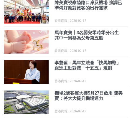
陳美寶視察陸路口岸及機場 強調已
準備好應對旅客的出行需求
香港商報
2026-02-17
馬年寶寶丨3名嬰兒零時零分出生
其中一男嬰為父母第五胎
香港商報
2026-02-17
李慧琼：馬年立法會「快馬加鞭」
跟進主動對接「十五五」規劃
香港商報
2026-02-17
機場2號客運大樓5月27日啟用 陳美
寶：將大大提升機場運力
香港商報
2026-02-17