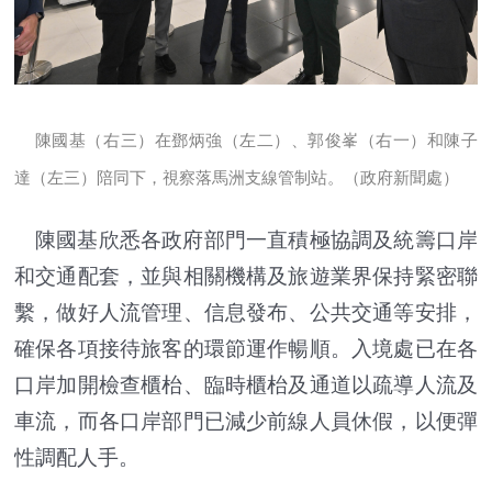
陳國基（右三）在鄧炳強（左二）、郭俊峯（右一）和陳子
達（左三）陪同下，視察落馬洲支線管制站。（政府新聞處）
陳國基欣悉各政府部門一直積極協調及統籌口岸
和交通配套，並與相關機構及旅遊業界保持緊密聯
繫，做好人流管理、信息發布、公共交通等安排，
確保各項接待旅客的環節運作暢順。入境處已在各
口岸加開檢查櫃枱、臨時櫃枱及通道以疏導人流及
車流，而各口岸部門已減少前線人員休假，以便彈
性調配人手。