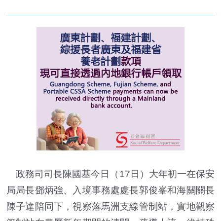
政務司司長陳國基今日（17日）大年初一在保安
局局長鄧炳強、入境事務處處長郭俊峯和海關關長
陳子達陪同下，視察落馬洲支線管制站，實地觀察