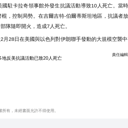
國駐卡拉奇領事館外發生抗議活動導致10人死亡。當
警棍，控制局勢。在吉爾吉特-伯爾蒂斯坦地區，抗議者
部隊隨即開火，造成7人死亡。
月28日在美國與以色列對伊朗聯手發動的大規模空襲中
責任編輯
權所有，未經書面允許不得使用。