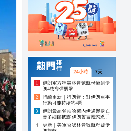
09:45
09:42
10:08
10:01
10:01
09:55
24小時
7天
09:54
伊朗軍方稱美林肯號航母遭到伊
朗4枚導彈襲擊
09:50
持續更新｜特朗普：對伊朗軍事
行動可能持續約4周
09:45
伊朗最高領袖哈梅內伊遇襲身亡
09:42
更多細節披露 伊朗誓言嚴懲兇手
更新｜美軍否認林肯號航母被伊
朗襲擊