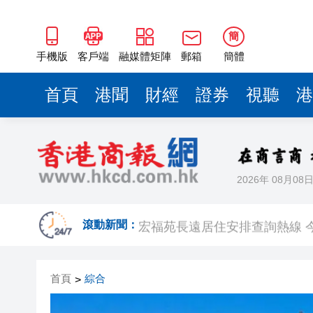
宏福苑長遠居住安排查詢熱線 
中東戰事趨激烈 原油、貴金屬
簡
本港部分水域能見度低於2海里
手機版
客戶端
融媒體矩陣
郵箱
簡體
2026肇慶廣府文化廟會非遺巡
首頁
港聞
財經
證券
視聽
港
「新資本投資者入境計劃」接獲近3
多部門啟德舉行演唱會期間展開
巴基斯坦多地反美抗議活動已致
2026年 08月08
特朗普稱他同意與伊朗新領導
宏福苑長遠居住安排查詢熱線 
滾動新聞：
中東戰事趨激烈 原油、貴金屬
首頁
綜合
>
本港部分水域能見度低於2海里
2026肇慶廣府文化廟會非遺巡