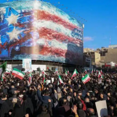
200宗申請 料吸資950億港元
聯合行動 拘4名懷疑非法勞工
20人死亡
層對話
今起投入服務
跳漲
 海事處籲船長謹慎駕駛
遊展演拉開帷幕
200宗申請 料吸資950億港元
聯合行動 拘4名懷疑非法勞工