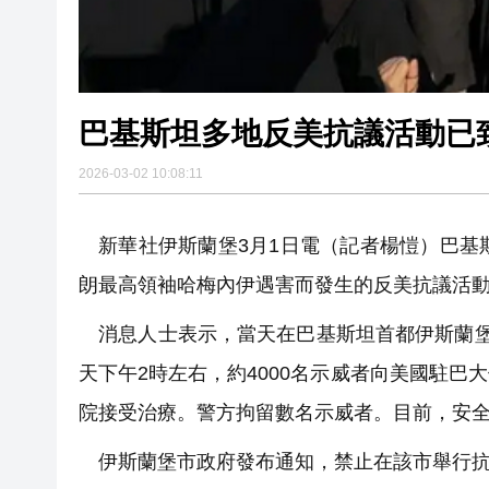
巴基斯坦多地反美抗議活動已致
2026-03-02 10:08:11
新華社伊斯蘭堡3月1日電（記者楊愷）巴基
朗最高領袖哈梅內伊遇害而發生的反美抗議活動已
消息人士表示，當天在巴基斯坦首都伊斯蘭堡
天下午2時左右，約4000名示威者向美國駐
院接受治療。警方拘留數名示威者。目前，安
伊斯蘭堡市政府發布通知，禁止在該市舉行抗