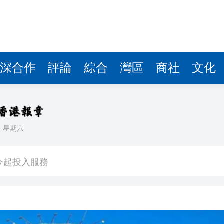
今起投入服務
跳漲
 海事處籲船長謹慎駕駛
遊展演拉開帷幕
深合作
評論
綜合
灣區
商社
文化
200宗申請 料吸資950億港元
聯合行動 拘4名懷疑非法勞工
20人死亡
日
星期六
層對話
今起投入服務
跳漲
 海事處籲船長謹慎駕駛
遊展演拉開帷幕