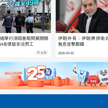
啟德舉行演唱會期間展開聯
伊朗外長：伊朗將捍衛
拘4名懷疑非法勞工
無意攻擊鄰國
分享
2026-03-02