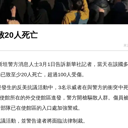
20人死亡
來
斯坦警方消息人士3月1日告訴新華社記者，當天在該國
致至少20人死亡，超過100人受傷。
發生的反美抗議活動中，3名示威者在與警方的衝突中
巴大使館所在的外交使館區進發，警方開槍驅散人群。傷員
全部隊已在使館區的入口處加強警戒。
議活動，並警告違者將面臨法律制裁。