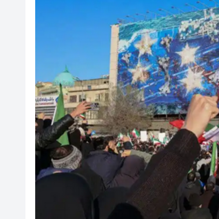
「新資本投資者入境計劃」接獲近3
多部門啟德舉行演唱會期間展開
巴基斯坦多地反美抗議活動已致
特朗普稱他同意與伊朗新領導
宏福苑長遠居住安排查詢熱線 
中東戰事趨激烈 原油、貴金屬
本港部分水域能見度低於2海里
2026肇慶廣府文化廟會非遺巡
「新資本投資者入境計劃」接獲近3
多部門啟德舉行演唱會期間展開