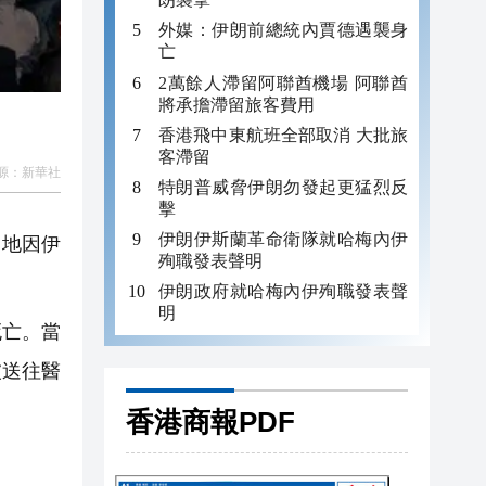
外媒：伊朗前總統內賈德遇襲身
亡
2萬餘人滯留阿聯酋機場 阿聯酋
將承擔滯留旅客費用
香港飛中東航班全部取消 大批旅
客滯留
源：
新華社
特朗普威脅伊朗勿發起更猛烈反
擊
伊朗伊斯蘭革命衛隊就哈梅內伊
多地因伊
殉職發表聲明
伊朗政府就哈梅內伊殉職發表聲
明
死亡。當
被送往醫
香港商報PDF