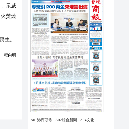
時，示威
放火焚燒
喪生。
：
程向明