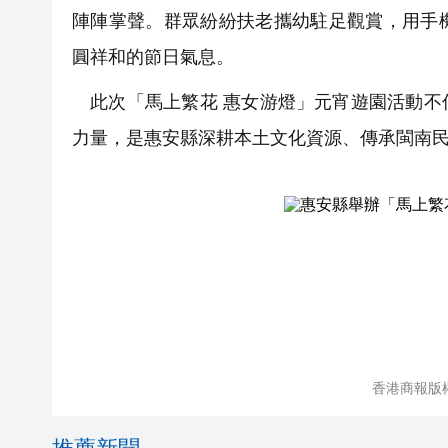
陣陣掌聲。群眾紛紛扶老攜幼駐足觀賞，用手
圓祥和的節日氣息。
此次「馬上繁花 惠女游燈」元宵遊園活動不
力量，是惠安縣深耕本土文化資源、傳承閩南
香港商報版