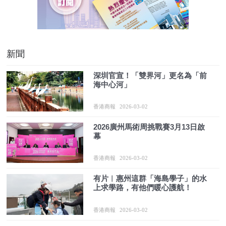
新聞
深圳官宣！「雙界河」更名為「前
海中心河」
香港商報
2026-03-02
2026廣州馬術周挑戰賽3月13日啟
幕
香港商報
2026-03-02
有片︱惠州這群「海島學子」的水
上求學路，有他們暖心護航！
香港商報
2026-03-02