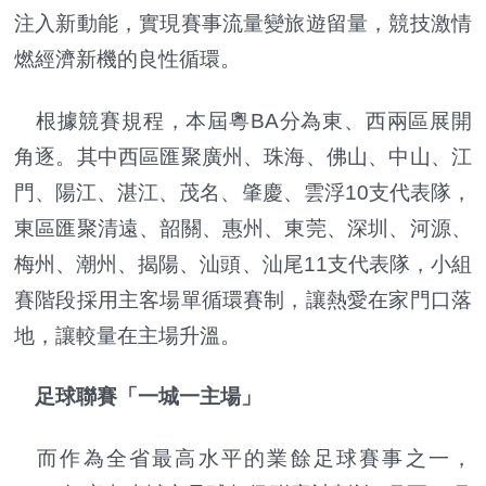
注入新動能，實現賽事流量變旅遊留量，競技激情
燃經濟新機的良性循環。
根據競賽規程，本屆粵BA分為東、西兩區展開
角逐。其中西區匯聚廣州、珠海、佛山、中山、江
門、陽江、湛江、茂名、肇慶、雲浮10支代表隊，
東區匯聚清遠、韶關、惠州、東莞、深圳、河源、
梅州、潮州、揭陽、汕頭、汕尾11支代表隊，小組
賽階段採用主客場單循環賽制，讓熱愛在家門口落
地，讓較量在主場升溫。
足球聯賽「一城一主場」
而作為全省最高水平的業餘足球賽事之一，