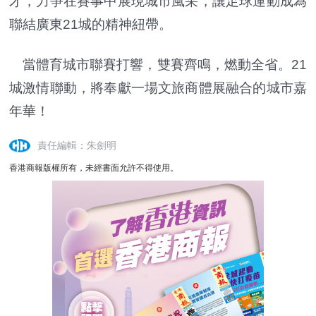
才，力爭在賽事中展現城市風采，讓足球運動成為
聯結廣東21城的精神紐帶。
當體育城市聯賽打響，雙賽齊鳴，燃動全省。21
城激情聯動，將奉獻一場文旅商體展融合的城市嘉
年華！
責任編輯：朱劍明
香港商報版權所有，未經書面允許不得使用。