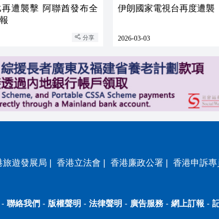
比再遭襲擊 阿聯酋發布全
伊朗國家電視台再度遭襲
報
分享
2026-03-03
港旅遊發展局
|
香港立法會
|
香港廉政公署
|
香港申訴專
-
聯絡我們
-
版權聲明
-
法律聲明
-
廣告服務
-
網上訂報
-