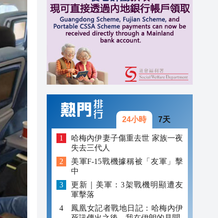
10:21
10:17
10:38
10:38
10:34
10:33
24小時
7天
10:32
哈梅內伊妻子傷重去世 家族一夜
失去三代人
10:27
美軍F-15戰機據稱被「友軍」擊
中
10:21
更新｜美軍：3架戰機明顯遭友
10:17
軍擊落
鳳凰女記者戰地日記：哈梅內伊
死訊傳出之後，我在伊朗的見聞