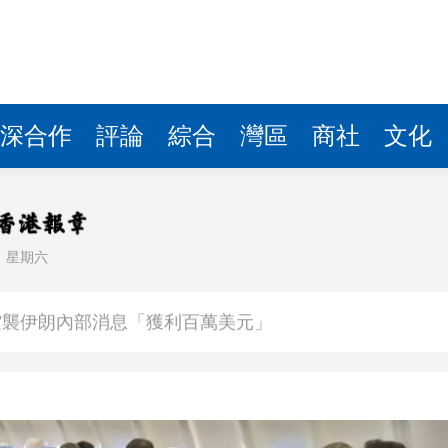
空襲伊朗內部消息「獲利百萬美元」
雨夜鏖戰三個鍾 程宇東加賽戰勝柳大華加冕「王中王」
出發赴北京
一最大損失3100萬元
深合作
評論
綜合
灣區
商社
文化
京 將傳遞廣東聲音、貢獻真言良策
聯賽即將火熱開賽
決議》通知
日
星期六
正在改變台灣社會三個認知
空襲伊朗內部消息「獲利百萬美元」
雨夜鏖戰三個鍾 程宇東加賽戰勝柳大華加冕「王中王」
出發赴北京
一最大損失3100萬元