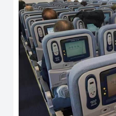
參加全國兩會的廣東代表委員赴
21城爭霸！廣東城市籃球足球
特朗普向國會提交《戰爭權力
日月譚天 | 春晚機器人科技秀
有片丨外媒爆：有人疑用美國
新老棋王
全國兩會開幕在即 何君堯今早
2025年逾千宗網上情緣騙案 單
參加全國兩會的廣東代表委員赴
21城爭霸！廣東城市籃球足球