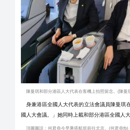
陳曼琪和部分港區人大代表在客機上拍照留念。(陳曼琪f
身兼港區全國人大代表的立法會議員陳曼琪在
國人大會議。」她同時上載和部分港區全國人
頂圖圖説：何君堯今早乘搭航班前往北京。(何君堯fb)