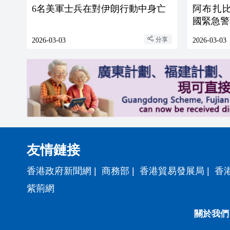
6名美軍士兵在對伊朗行動中身亡
阿布扎
國緊急警
分享
2026-03-03
2026-03-03
友情鏈接
香港政府新聞網
|
商務部
|
香港貿易發展局
|
香
紫荊網
關於我們