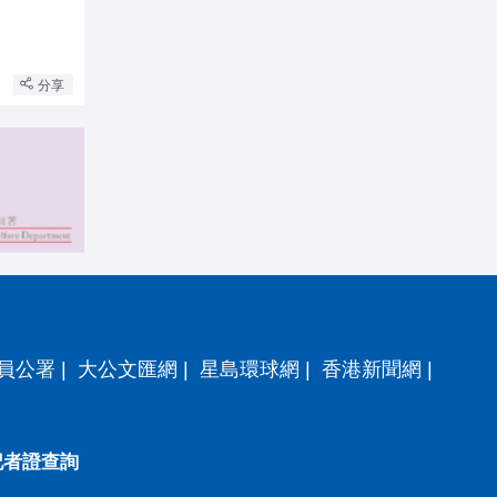
分享
員公署
|
大公文匯網
|
星島環球網
|
香港新聞網
|
記者證查詢