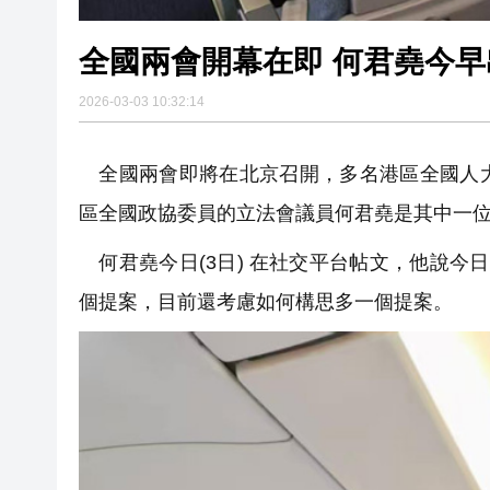
全國兩會開幕在即 何君堯今
2026-03-03 10:32:14
全國兩會即將在北京召開，多名港區全國人大
區全國政協委員的立法會議員何君堯是其中一
何君堯今日(3日) 在社交平台帖文，他說今
個提案，目前還考慮如何構思多一個提案。