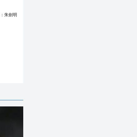
：
朱劍明