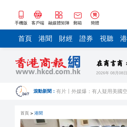
有片丨外媒爆：有人疑用美國
新老棋王
簡
全國兩會開幕在即 何君堯今早
手機版
客戶端
融媒體矩陣
郵箱
簡體
2025年逾千宗網上情緣騙案 單
首頁
港聞
財經
證券
視聽
港
參加全國兩會的廣東代表委員赴
21城爭霸！廣東城市籃球足球
特朗普向國會提交《戰爭權力
2026年 08月08
日月譚天 | 春晚機器人科技秀
有片丨外媒爆：有人疑用美國
滾動新聞：
新老棋王
首頁
港聞
>
全國兩會開幕在即 何君堯今早
2025年逾千宗網上情緣騙案 單