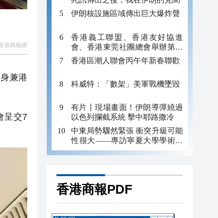
伊朗核設施區域傳出巨大爆炸聲
香港義工聯盟、香港友好協進
香港商報網
會、香港東莞社團總會舉辦第二
場「新春聯歡盆菜宴」
香港區潮人聯會丙午年新春聯歡
身兼港
科威特：「數架」美軍戰機墜毀
有片丨現場畫面！伊朗導彈繞過
會呈交7
以色列攔截系統 擊中耶路撒冷
中東局勢驟然緊張 衝突升級可能
性很大——專訪寧夏大學學術副
校長、中國阿拉伯國家研究院執
行院長牛新春
香港商報PDF