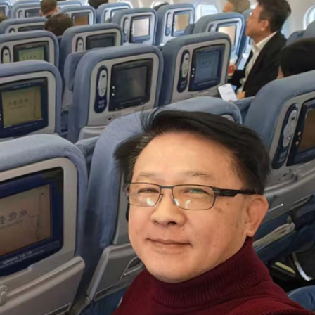
京 將傳遞廣東聲音、貢獻真言良策
聯賽即將火熱開賽
決議》通知
正在改變台灣社會三個認知
空襲伊朗內部消息「獲利百萬美元」
雨夜鏖戰三個鍾 程宇東加賽戰勝柳大華加冕「王中王」
出發赴北京
一最大損失3100萬元
京 將傳遞廣東聲音、貢獻真言良策
聯賽即將火熱開賽