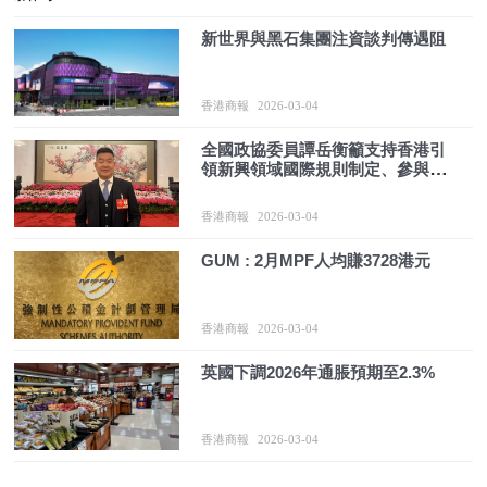
新世界與黑石集團注資談判傳遇阻
香港商報
2026-03-04
全國政協委員譚岳衡籲支持香港引
領新興領域國際規則制定、參與全
球金融治理
香港商報
2026-03-04
GUM : 2月MPF人均賺3728港元
香港商報
2026-03-04
英國下調2026年通脹預期至2.3%
香港商報
2026-03-04