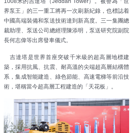
1008米的吉達塔（Jeddah Tower）。被譽為「世
界泵王」的三一重工將再一次刷新紀錄，也標誌着
中國高端裝備和泵送技術達到新高度。三一集團總
裁助理、泵送公司總經理陳添明，泵送研究院副院
長何志偉等出席發車儀式。
吉達塔是世界首座突破千米級的超高層地標建
築，採用抗風、抗震、耐高溫的尖端超高層結構體
系，集成智能建造、綠色節能、高速電梯等前沿技
術，堪稱當今超高層工程建造的「天花板」。