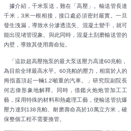
據介紹，千米泵送，難在「高壓」。輸送管長達
千米，3米一根相接，接口處必須密封嚴實。一旦
發生洩漏，導致水分滲透流失、混凝土變干，就可
能出現堵管現象。與此同時，混凝土刮磨輸送管的
內壁，導致其使用壽命短。
「這款超高壓拖泵的最大泵送壓力高達60兆帕，
為目前全球最高水平。60兆帕的壓力，相當於人的
拇指蓋頂起一輛1.2噸重的汽車。」研究院副院長
何志偉形象地解釋。同時，借鑑火炮炮管加工工
藝，採用特殊的材料和熱處理工藝，使輸送管抗爆
壓力達到138兆帕、耐磨壽命高於10萬立方米，確
保整個工程不需要換管。