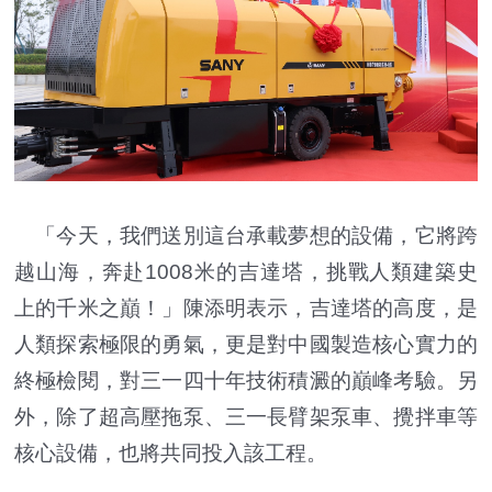
「今天，我們送別這台承載夢想的設備，它將跨
越山海，奔赴1008米的吉達塔，挑戰人類建築史
上的千米之巔！」陳添明表示，吉達塔的高度，是
人類探索極限的勇氣，更是對中國製造核心實力的
終極檢閱，對三一四十年技術積澱的巔峰考驗。另
外，除了超高壓拖泵、三一長臂架泵車、攪拌車等
核心設備，也將共同投入該工程。