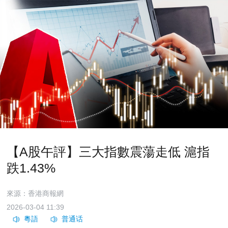
【A股午評】三大指數震蕩走低 滬指
跌1.43%
來源：香港商報網
2026-03-04 11:39