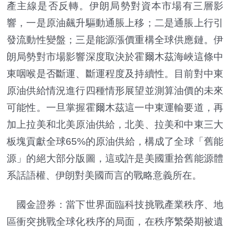
產主線是否反轉。伊朗局勢對資本市場有三層影
響，一是原油飆升驅動通脹上移；二是通脹上行引
發流動性變盤；三是能源漲價重構全球供應鏈。伊
朗局勢對市場影響深度取決於霍爾木茲海峽這條中
東咽喉是否斷運、斷運程度及持續性。目前對中東
原油供給情況進行四種情形展望並測算油價的未來
可能性。一旦掌握霍爾木茲這一中東運輸要道，再
加上拉美和北美原油供給，北美、拉美和中東三大
板塊貢獻全球65%的原油供給，構成了全球「舊能
源」的絕大部分版圖，這或許是美國重拾舊能源體
系話語權、伊朗對美國而言的戰略意義所在。
國金證券：當下世界面臨科技挑戰產業秩序、地
區衝突挑戰全球化秩序的局面，在秩序繁榮期被遺