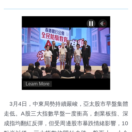
3月4日，中東局勢持續嚴峻，亞太股市早盤集體
走低。A股三大指數早盤一度衝高，創業板指、深
成指均翻紅反彈，但受周邊股市暴跌情緒影響，10