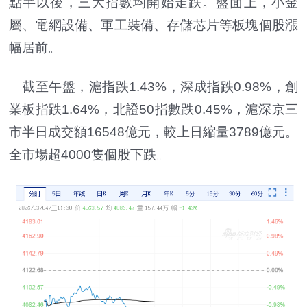
點半以後，三大指數均開始走跌。盤面上，小金
屬、電網設備、軍工裝備、存儲芯片等板塊個股漲
幅居前。
截至午盤，滬指跌1.43%，深成指跌0.98%，創
業板指跌1.64%，北證50指數跌0.45%，滬深京三
市半日成交額16548億元，較上日縮量3789億元。
全市場超4000隻個股下跌。