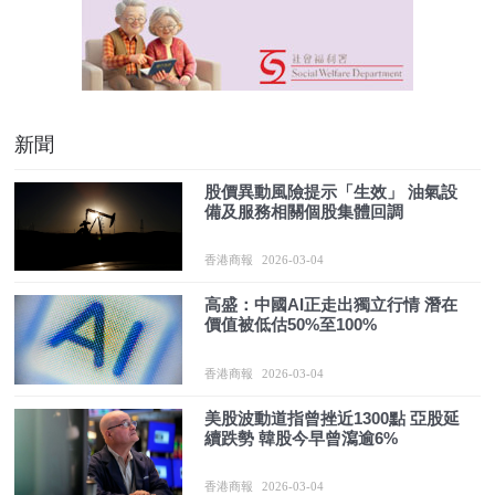
新聞
股價異動風險提示「生效」 油氣設
備及服務相關個股集體回調
香港商報
2026-03-04
高盛：中國AI正走出獨立行情 潛在
價值被低估50%至100%
香港商報
2026-03-04
美股波動道指曾挫近1300點 亞股延
續跌勢 韓股今早曾瀉逾6%
香港商報
2026-03-04