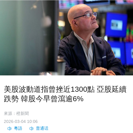
美股波動道指曾挫近1300點 亞股延續
跌勢 韓股今早曾瀉逾6%
來源：橙新聞
2026-03-04 10:06