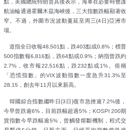
點，美國總統特朗普其後表示，海軍在必要時會護
航油輪通過霍爾木茲海峽後，三大指數跌幅顯著收
窄。不過，外圍市況波動蔓延至周三(4日)亞洲市
場。
道指全日收報48,501點，跌403點或0.8%；標普
500指數報6,816點，跌64點或0.9%；納指曾跌約
2.7%，收市報22,516點，跌232點或1%。俗稱
「恐慌指數」的VIX波動指數一度急升31.3%至
28.15，創去年11月以來新高。
韓國綜合指數繼昨日(3日)復市急挫逾7.2%後，
今早曾跌逾6%，目前跌幅超過5%；KOSPI 200期
貨指數今早跌幅逾5%，曾觸發熔斷機制，程式交