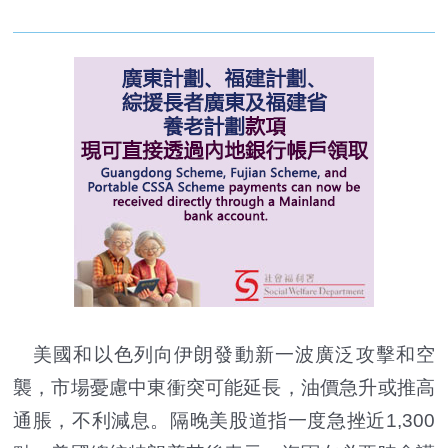
美國和以色列向伊朗發動新一波廣泛攻擊和空
襲，市場憂慮中東衝突可能延長，油價急升或推高
通脹，不利減息。隔晚美股道指一度急挫近1,300