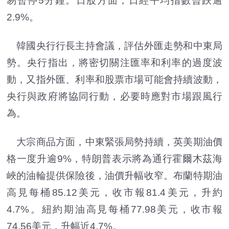
易暫停5分鐘。日股方面，日經平均指數曾跌逾
2.9%。
韓國央行行長主持會議，評估外匯走勢和中東局
勢。央行指出，將密切關注匯率和利率的過度波
動，又指外匯、利率和股票市場可能會持續波動，
央行與政府將協同行動，必要時應對市場跟風行
為。
大宗商品方面，中東緊張局勢持續，英美期油價
格一度升逾9%，特朗普表示將為通行霍爾木茲海
峽的油輪提供保險後，油價升幅收窄。布蘭特期油
高見每桶85.12美元，收市報81.4美元，升約
4.7%。紐約期油高見每桶77.98美元，收市報
74.56美元，升幅近4.7%。