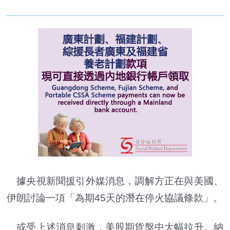
據央視新聞援引外媒消息，調解方正在與美國、
伊朗討論一項「為期45天的潛在停火協議條款」。
或受上述消息刺激，美股期貨盤中大幅拉升。納