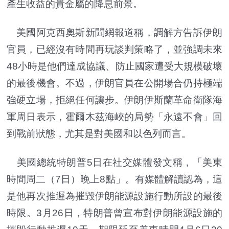
產生收益的貴金屬的降息前景。
美國阿克西奧斯新聞網報道稱，調解方告訴伊朗
官員，已經沒有時間再玩談判策略了，並強調未來
48小時是他們達成協議、防止國家遭受大規模破壞
的最後機會。不過，伊朗官員在公開場合仍持極端
強硬立場，拒絕任何讓步。伊朗伊斯蘭革命衛隊海
軍周日表示，霍爾木茲海峽的局勢「永遠不會」回
到戰前狀態，尤其是對美國和以色列而言。
美國總統特朗普5日在社交媒體發文稱，「美東
時間周二（7日）晚上8點」。有媒體解讀認為，這
是他再次推遲為摧毀伊朗能源設施行動所設的最後
時限。3月26日，特朗普曾宣布對伊朗能源設施的