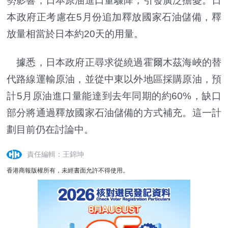
勢影響，日本原油進口量驟降，引發廣泛擔憂。日
本政府正考慮在5月份追加釋放國家石油儲備，釋
放量相當於日本約20天的用量。
據悉，日本政府正尋求從繞過霍爾木茲海峽的替
代路線運輸原油，並從中東以外地區採購原油，預
計5月原油進口量能達到去年同期的約60%，缺口
部分將通過釋放國家石油儲備的方式補充。這一計
劃目前仍在討論中。
責任編輯：王錦坤
香港商報版權所有，未經書面允許不得使用。