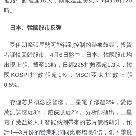
摧毀行動推遲10天，期限延至美東時間4月6日20
時。
日本、韓國股市反彈
受伊朗緊張局勢可能得到控制的跡象鼓舞，投資
者謹慎回歸股市。4月6日盤中，日本、韓國股市均
出現上漲。截至13時，日經225指數漲超1.3%，韓
國KOSPI指數漲超1%，MSCI亞太指數上漲
0.5%。
存儲芯片概念股普漲，三星電子漲超3%，愛德
萬測試漲近3%，鎧俠漲近2%。分析師指出，三星
電子受益於人工智能熱潮帶來的芯片價格飆升，預
計1—3月份的營業利潤同比將增長6倍，創下季度