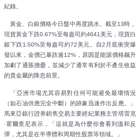
紀錄。
黃金、白銀價格今日盤中再度跳水。截至13時，
現貨黃金下跌0.67%至每盎司約4641美元，現貨白
銀下跌1.50%至每盎司約72美元。自2月底衝突爆
發以來，金價已暴跌逾12%，原因是能源價格飆升
加劇了通脹擔憂，並減少了通常有利於不產生收益
的貴金屬的降息前景。
「亞洲市場尤其容易對任何可能避免最壞情況
（如石油供應完全中斷）的跡象迅速作出反應。」
馬來亞銀行證券銷售交易主要經紀業務主管塔雷克
·霍爾查尼表示，「這就是為什麼你會看到溫和反
彈，尤其是在半導體和周期性股票等領域。」