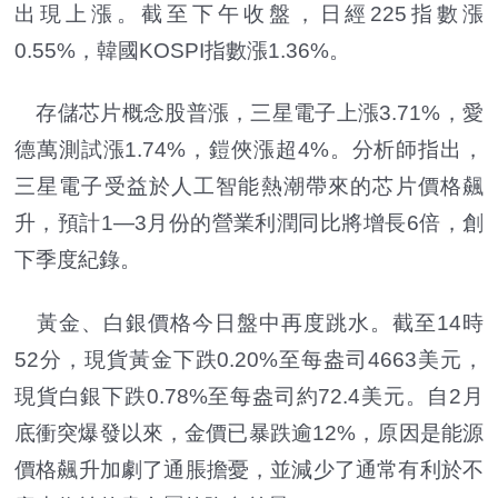
出現上漲。截至下午收盤，日經225指數漲
0.55%，韓國KOSPI指數漲1.36%。
存儲芯片概念股普漲，三星電子上漲3.71%，愛
德萬測試漲1.74%，鎧俠漲超4%。分析師指出，
三星電子受益於人工智能熱潮帶來的芯片價格飆
升，預計1—3月份的營業利潤同比將增長6倍，創
下季度紀錄。
黃金、白銀價格今日盤中再度跳水。截至14時
52分，現貨黃金下跌0.20%至每盎司4663美元，
現貨白銀下跌0.78%至每盎司約72.4美元。自2月
底衝突爆發以來，金價已暴跌逾12%，原因是能源
價格飆升加劇了通脹擔憂，並減少了通常有利於不