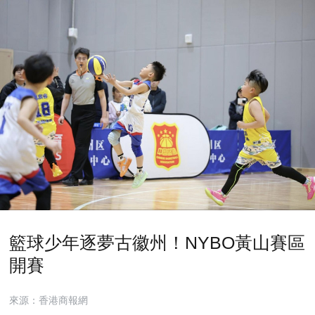
籃球少年逐夢古徽州！NYBO黃山賽區
開賽
來源：香港商報網