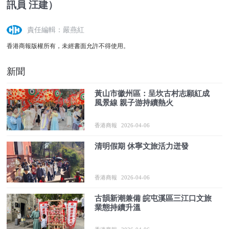
訊員 汪建）
責任編輯：嚴燕紅
香港商報版權所有，未經書面允許不得使用。
新聞
黃山市徽州區：呈坎古村志願紅成
風景線 親子游持續熱火
香港商報
2026-04-06
清明假期 休寧文旅活力迸發
香港商報
2026-04-06
古韻新潮兼備 皖屯溪區三江口文旅
業態持續升溫