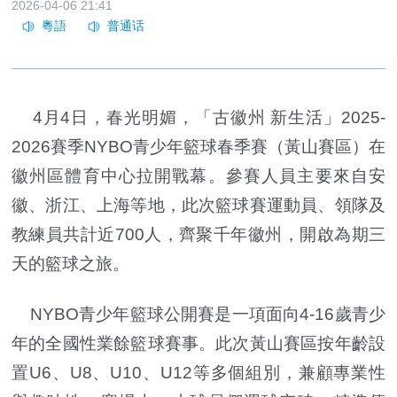
2026-04-06 21:41
4月4日，春光明媚，「古徽州 新生活」2025-
2026賽季NYBO青少年籃球春季賽（黃山賽區）在
徽州區體育中心拉開戰幕。參賽人員主要來自安
徽、浙江、上海等地，此次籃球賽運動員、領隊及
教練員共計近700人，齊聚千年徽州，開啟為期三
天的籃球之旅。
NYBO青少年籃球公開賽是一項面向4-16歲青少
年的全國性業餘籃球賽事。此次黃山賽區按年齡設
置U6、U8、U10、U12等多個組別，兼顧專業性