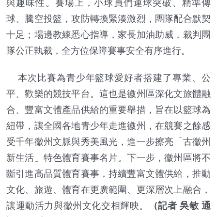
與趣味性。賽場上，小球員們運球突破、精準傳
球、騰空投籃，攻防轉換緊湊激烈，團隊配合默契
十足；場邊教練悉心指導，家長加油助威，裁判團
隊公正執裁，全方位保障賽事安全有序進行。
本次比賽為青少年籃球愛好者搭建了專業、公
平、歡樂的競技平台。這也是徽州區深化文旅體融
合、豐富文體產品供給的重要舉措，旨在以籃球為
紐帶，讓全國各地青少年走進徽州，在競賽之餘感
受千年徽州文脈與秀美風光，進一步擦亮「古徽州
新生活」特色體育賽事名片。下一步，徽州區將不
斷引進高品質體育賽事，持續豐富文體供給，推動
文化、旅遊、體育在更廣範圍、更深層次上融合，
讓運動活力與徽州文化交相輝映。
（記者 吳敏 通