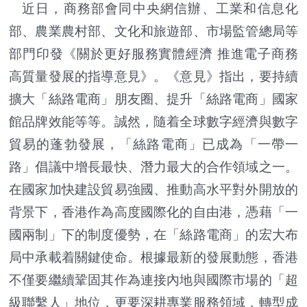
近日，商務部會同中央網信辦、工業和信息化
部、農業農村部、文化和旅遊部、市場監管總局等
部門印發《關於更好服務實體經濟 推進電子商務
高質量發展的指導意見》。《意見》指出，要持續
擴大「絲路電商」朋友圈、提升「絲路電商」國家
館品牌效能等等。誠然，隨着全球數字經濟與數字
貿易的蓬勃發展，「絲路電商」已成為「一帶一
路」倡議中增長最快、潛力最大的合作領域之一。
在國家加快建設貿易強國、推動高水平對外開放的
背景下，香港作為高度國際化的自由港，憑藉「一
國兩制」下的制度優勢，在「絲路電商」的宏大布
局中承載着關鍵使命。根據最新的發展動態，香港
不僅要繼續鞏固其作為連接內地與國際市場的「超
級聯繫人」地位，更要深耕專業服務領域，轉型成