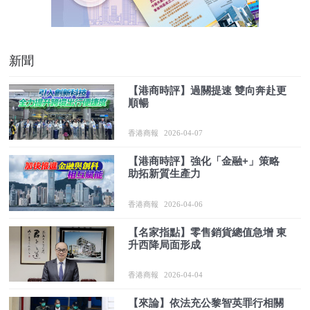
新聞
【港商時評】過關提速 雙向奔赴更
順暢
香港商報
2026-04-07
【港商時評】強化「金融+」策略
助拓新質生產力
香港商報
2026-04-06
【名家指點】零售銷貨總值急增 東
升西降局面形成
香港商報
2026-04-04
【來論】依法充公黎智英罪行相關