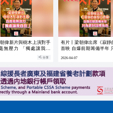
梁朝偉新片與樹木上演對手
有片丨梁朝偉出席《寂靜
言毫無壓力 「獨處讓我自
首映 自爆前期籌備半年 
詮釋角色
分享
2026-04-07