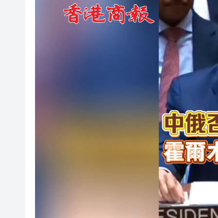
不產糖的縣城走出糖業帝國：
鄧炳強：香港仍面對國安風險 
伊朗：霍爾木茲海峽將開放兩
中俄在聯合國安理會否決涉霍