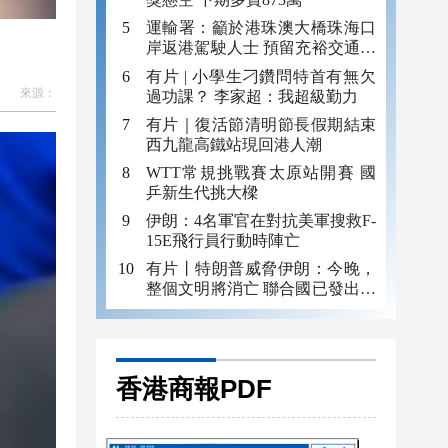
運輸署：籲於港珠澳大橋珠海口
岸返港駕駛人士 預留充裕交通時
間
有片 | 小學生刁鑽問特首有無欠
來源：
過功課？ 李家超：我超級勤力
有片｜復活節清明節長假期結束
西九龍高鐵站現回港人潮
WTT常規挑戰賽太原站開賽 國
乒新生代挑大樑
伊朗：4名軍官在對抗美軍搜救F-
15E飛行員行動時陣亡
有片丨特朗普威脅伊朗：今晚，
整個文明將消亡 聯合國已發出嚴
正警告
香港商報PDF