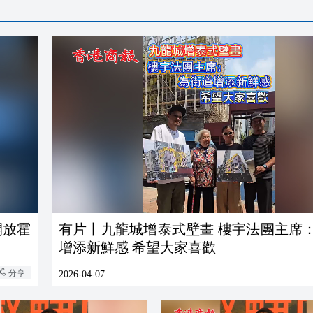
開放霍
有片丨九龍城增泰式壁畫 樓宇法團主席
增添新鮮感 希望大家喜歡
分享
2026-04-07