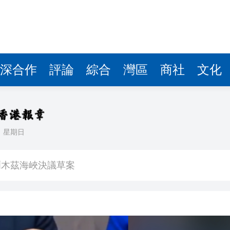
木茲海峽決議
賄、利用影響力受賄、國有公司人員濫用職權案提起公訴
容
深合作
評論
綜合
灣區
商社
文化
曹永興的「北上南下」
將採取六大策略打擊「軟對抗」
周
日
星期日
爾木茲海峽決議草案
木茲海峽決議
賄、利用影響力受賄、國有公司人員濫用職權案提起公訴
容