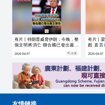
有片丨特朗普威脅伊朗：今晚，整
有片丨
個文明將消亡 聯合國已發出嚴正
戲 直
警告
在」
分享
2026-04-07
2026-04-07
友情鏈接