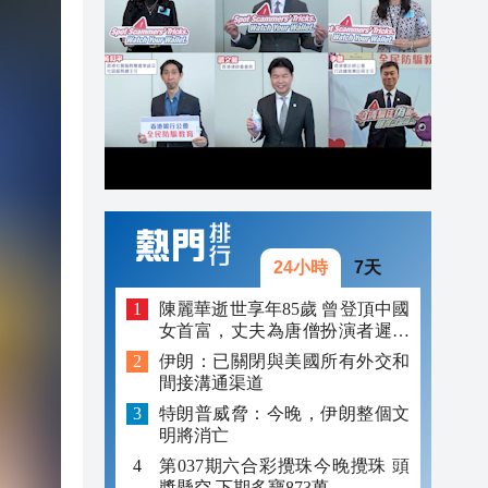
09:54
09:48
09:47
09:43
24小時
7天
陳麗華逝世享年85歲 曾登頂中國
女首富，丈夫為唐僧扮演者遲重
瑞
伊朗：已關閉與美國所有外交和
間接溝通渠道
特朗普威脅：今晚，伊朗整個文
明將消亡
第037期六合彩攪珠今晚攪珠 頭
獎懸空 下期多寶873萬