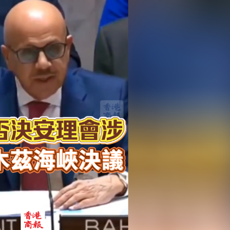
曹永興的「北上南下」
將採取六大策略打擊「軟對抗」
周
爾木茲海峽決議草案