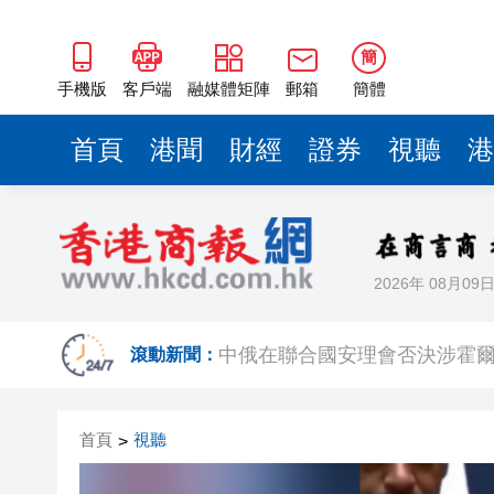
有片丨中俄否決安理會涉霍爾
檢察機關依法對馮志斌涉嫌受
簡
伊朗公布10項停戰條款主要內
手機版
客戶端
融媒體矩陣
郵箱
簡體
特朗普重提吞並格陵蘭島意願
首頁
港聞
財經
證券
視聽
港
不產糖的縣城走出糖業帝國：
鄧炳強：香港仍面對國安風險 
伊朗：霍爾木茲海峽將開放兩
2026年 08月09
中俄在聯合國安理會否決涉霍
有片丨中俄否決安理會涉霍爾
滾動新聞：
檢察機關依法對馮志斌涉嫌受
首頁
視聽
>
伊朗公布10項停戰條款主要內
特朗普重提吞並格陵蘭島意願