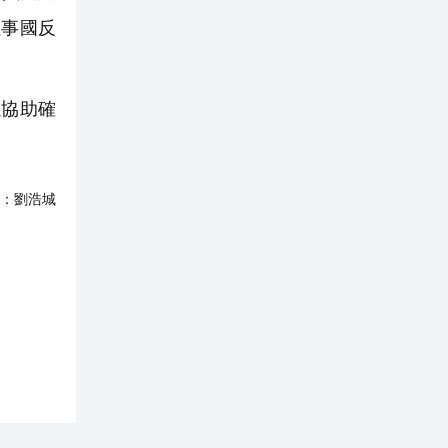
理事國反
協助確
：
劉浩城