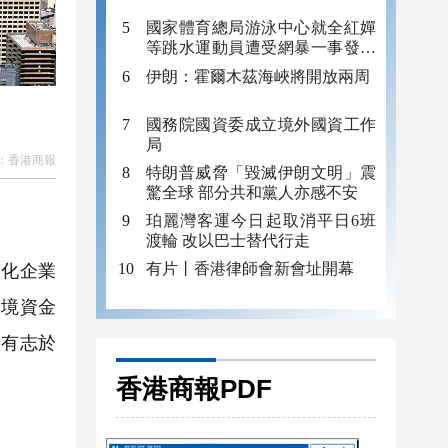
國家體育總局游泳中心就全紅嬋
等跳水運動員遭受網暴一事發布
聲明
伊朗：霍爾木茲海峽將開放兩周
國務院國資委成立境外國資工作
局
：
香港商報
特朗普威脅「毀滅伊朗文明」震
驚全球 部分共和黨人亦感不安
珀麗灣客運今日起取消平日6班
渡輪 改以巴士替代行走
有片丨香港律師會新會址開幕
化企業
跨境資金
着有志於
香港商報PDF