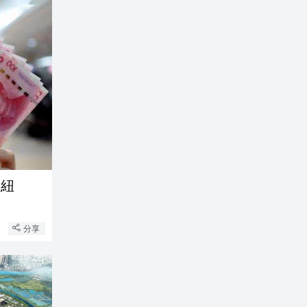
樞紐
分享