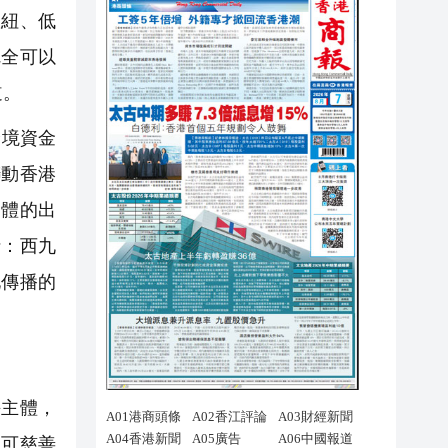
紐、低
完全可以
道。
跨境資金
聯動香港
一體的出
括：西九
化傳播的
海主體，
認可慈善