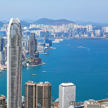
6人被起訴3人認串謀詐騙
萬元私煙
華文化優雅出海
心不能只做「過路港」
漲逾1300點
港人民幣樞紐
布原因
傷 小巴司機送院亡
6人被起訴3人認串謀詐騙
萬元私煙