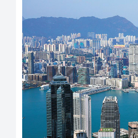
涉助回收商免費傾倒建築廢物 
水警海關反走私 大嶼山檢350
【專業之窗】信託+慈善：讓中
【經濟點評】香港國際海運中
隔夜美股三大指數集體大漲 道指
【港商時評】乘勢而上 做強香
霍爾木茲海峽再次中斷 伊朗公
新田公路一小時兩宗車禍1死16
涉助回收商免費傾倒建築廢物 
水警海關反走私 大嶼山檢350