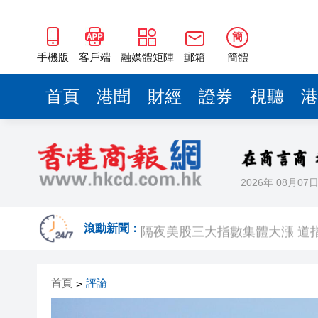
隔夜美股三大指數集體大漲 道指
【港商時評】乘勢而上 做強香
簡
霍爾木茲海峽再次中斷 伊朗公
手機版
客戶端
融媒體矩陣
郵箱
簡體
新田公路一小時兩宗車禍1死16
首頁
港聞
財經
證券
視聽
港
涉助回收商免費傾倒建築廢物 
水警海關反走私 大嶼山檢350
【專業之窗】信託+慈善：讓中
2026年 08月07
【經濟點評】香港國際海運中
隔夜美股三大指數集體大漲 道指
滾動新聞：
【港商時評】乘勢而上 做強香
首頁
評論
>
霍爾木茲海峽再次中斷 伊朗公
新田公路一小時兩宗車禍1死16