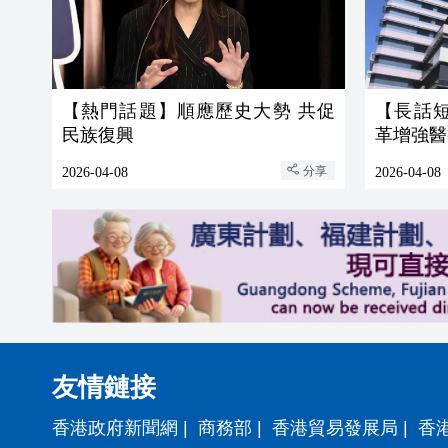
【熱門話題】順應歷史大勢 共促
【長話
民族復興
革增強醫
分享
2026-04-08
2026-04-08
友情鏈接
香港政府新聞網
|
商務部
|
香港貿易發展局
|
香