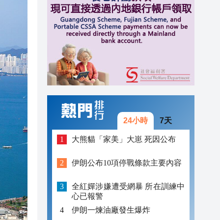
07:51
07:39
08:30
08:29
08:26
08:18
24小時
7天
08:17
大熊貓「家美」大崽 死因公布
08:15
伊朗公布10項停戰條款主要內容
07:51
全紅嬋涉嫌遭受網暴 所在訓練中
07:39
心已報警
伊朗一煉油廠發生爆炸