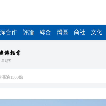
漲逾1300點
港人民幣樞紐
布原因
傷 小巴司機送院亡
深合作
評論
綜合
灣區
商社
文化
6人被起訴3人認串謀詐騙
萬元私煙
華文化優雅出海
日
星期五
心不能只做「過路港」
漲逾1300點
港人民幣樞紐
布原因
傷 小巴司機送院亡