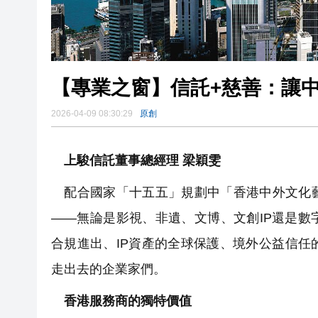
【專業之窗】信託+慈善：讓
2026-04-09 08:30:29
原創
上駿信託董事總經理 梁穎雯
配合國家「十五五」規劃中「香港中外文化藝
——無論是影視、非遺、文博、文創IP還是
合規進出、IP資產的全球保護、境外公益信
走出去的企業家們。
香港服務商的獨特價值