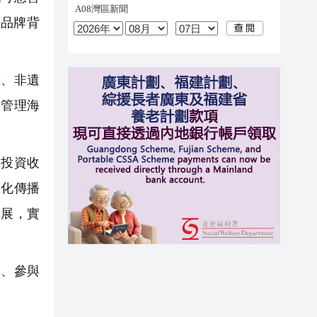
品牌背
標、非遺
一管理海
投資收
文化傳播
題展，實
、參與