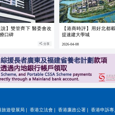
短說】雙管齊下 醫委會改
【港商時評】用好北都載
療口碑
提速建大學城
分享
2026-04-08
港旅遊發展局
|
香港立法會
|
香港廉政公署
|
香港申訴專