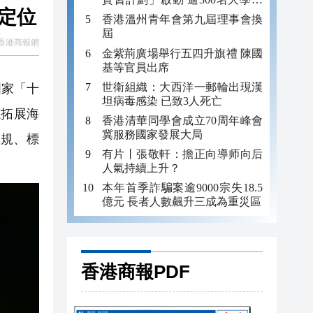
港新定位
將赴內地多城實習
香港溫州青年會第九屆理事會換
屆
香港商報網
金紫荊廣場舉行五四升旗禮 陳國
基等官員出席
世衛組織：大西洋一郵輪出現漢
國家「十
坦病毒感染 已致3人死亡
志拓展海
香港清華同學會成立70周年峰會
冀服務國家發展大局
規、標
有片丨張敬軒：擔正向導师向后
人氣持續上升？
本年首季詐騙案逾9000宗失18.5
億元 長者人數飆升三成為重災區
香港商報PDF