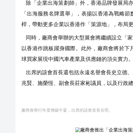
除「企業出海策劃師」外，香港品牌發展局亦
「出海服務名牌選舉」，表揚以香港為戰略節
桿，帶動更多企業以香港作「策源地」，布局
同時，廠商會舉辦的大型展會將繼續設立「家
以香港作跳板躍身國際。此外，廠商會將於下月
球買家展現中國汽車產業及供應鏈的頂尖實力
出席的該會首長還包括永遠名譽會長史立德、
兆賢、施榮恆、副會長莊家彬議員，以及行政總裁
廠商會舉行年度傳媒午宴，出席的該會首長合照。