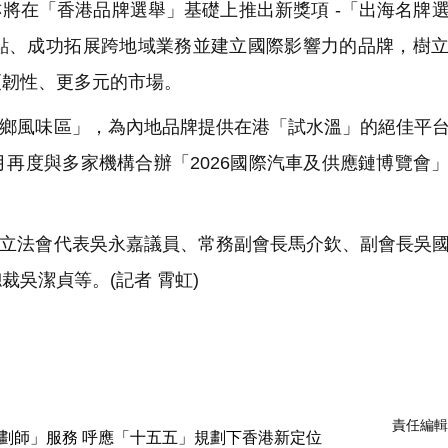
將在「香港品牌選舉」基礎上推出新獎項 -「出海名牌
點、成功拓展跨地域業務並建立國際影響力的品牌，樹
更韌性、更多元的市場。
鄉風味區」，為內地品牌提供在港「試水溫」的絕佳平
再度與多家機構合辦「2026國際汽車及供應鏈博覽會
。
立法會代表吳永嘉議員、常務副會長馬介欽、副會長吳
吳潔貞等。(記者 霄虹)
責任編輯