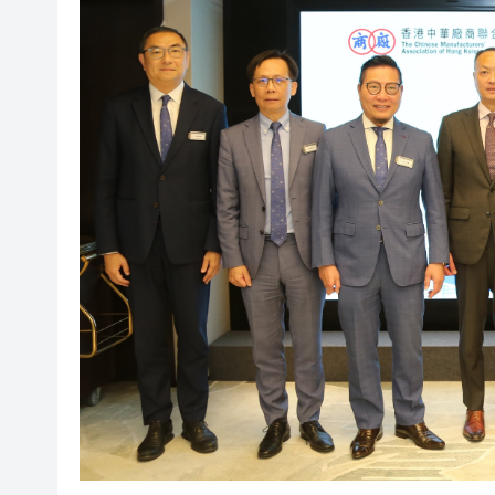
許正宇出席亞行年會組別會議 
深中通道一到節假日就施工？
有片丨港人讚深圳：先進過紐約
伊朗公布伊控制下的霍爾木茲
鄧炳強刊1994年「舊照」：外
豆包開始收費了！訂閱價格分
45歲美容師以影片勒索人夫26
許正宇出席亞行年會組別會議 
深中通道一到節假日就施工？