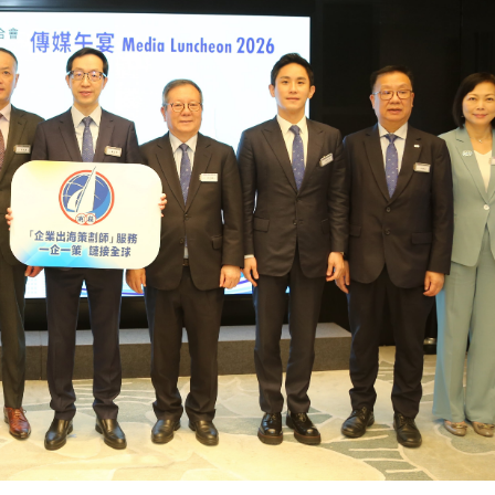
港準備就緒支持亞行工作
官方回應
廠商會推出「企業出海策劃師」服務 呼應「十五五」規劃下香港新定位
 厲害過日本
海峽地區新地圖
貌變初心不變
三檔
0萬罪成 法官指被告為報復作案
港準備就緒支持亞行工作
官方回應