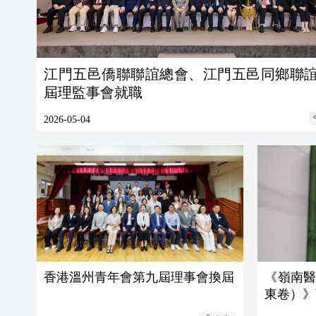
江門五邑僑聯聯誼總會、江門五邑同鄉聯
屆理監事會就職
2026-05-04
香港溫州青年會第九屆理事會換屆
《嶺南
東卷）》