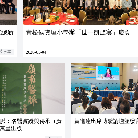
誼總新
青松侯寶垣小學辦「世一凱旋宴」慶賀
分享
2026-05-04
醫脈：名醫實踐與傳承（廣
黃進達出席博鰲論壇並發
萬里出版