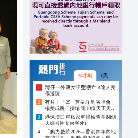
16:38
16:38
17:42
17:32
17:20
17:18
24小時
7天
16:47
灣仔一外籍女子墮樓亡 4途人受
傷送院
16:40
有片丨「25+ 英皇群星演唱會」
楊受成親自撐場 逾10位天王天后
16:38
助陣
港珠澳口岸私家車撞檢查亭翻側
16:38
夫婦被困女乘客死亡
「動力啟航2026—香港青年內地
實習計劃」啟動 逾300名大學生