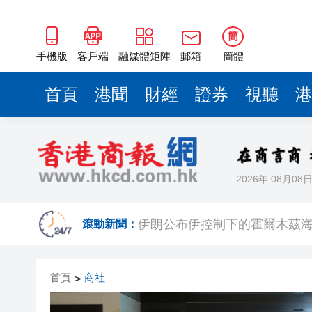
伊朗公布伊控制下的霍爾木茲
鄧炳強刊1994年「舊照」：外
簡
豆包開始收費了！訂閱價格分
手機版
客戶端
融媒體矩陣
郵箱
簡體
45歲美容師以影片勒索人夫26
首頁
港聞
財經
證券
視聽
港
許正宇出席亞行年會組別會議 
深中通道一到節假日就施工？
2026年 08月08
有片丨港人讚深圳：先進過紐約
伊朗公布伊控制下的霍爾木茲
滾動新聞：
鄧炳強刊1994年「舊照」：外
首頁
商社
>
豆包開始收費了！訂閱價格分
45歲美容師以影片勒索人夫26