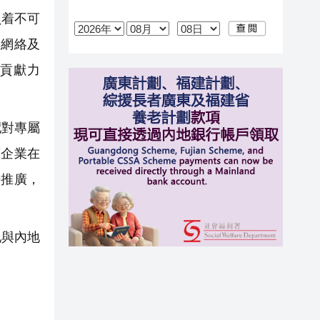
負着不可
際網絡及
貢獻力
配對專屬
蓋企業在
場推廣，
地與內地