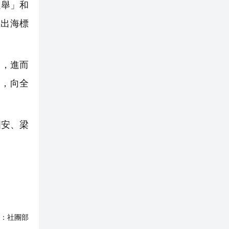
選舉」和
立出海標
台，進而
」，向全
國安、梁
：
社團部