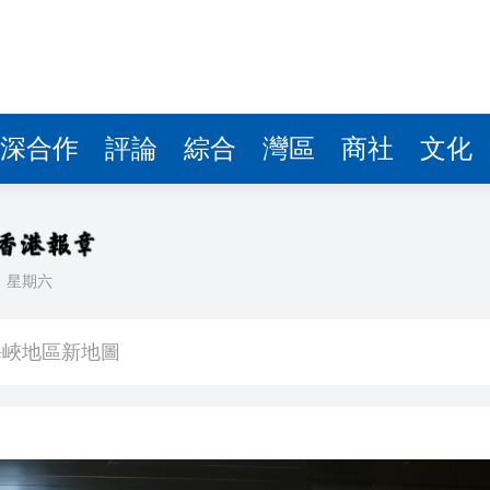
海峽地區新地圖
貌變初心不變
三檔
0萬罪成 法官指被告為報復作案
深合作
評論
綜合
灣區
商社
文化
港準備就緒支持亞行工作
官方回應
廠商會推出「企業出海策劃師」服務 呼應「十五五」規劃下香港新定位
日
星期六
 厲害過日本
海峽地區新地圖
貌變初心不變
三檔
0萬罪成 法官指被告為報復作案