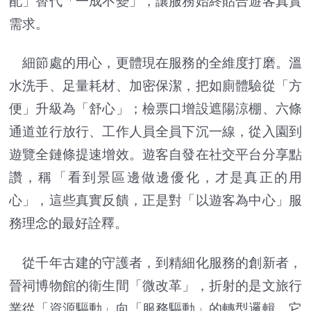
配」替代「一成不變」，讓服務始終貼合遊客真實
需求。
細節處的用心，更體現在服務的全維度打磨。溫
水洗手、足量耗材、加密保潔，把如廁體驗從「方
便」升級為「舒心」；檢票口增設遮陽涼棚、六條
通道並行放行、工作人員全員下沉一線，從入園到
遊覽全鏈條提速增效。遊客自發在社交平台分享點
讚，稱「看到景區邊做邊優化，才是真正的用
心」，這些真實反饋，正是對「以遊客為中心」服
務理念的最好詮釋。
從千年古建的守護者，到精細化服務的創新者，
晉祠博物館的衛生間「微改革」，折射的是文旅行
業從「資源驅動」向「服務驅動」的轉型邏輯。它