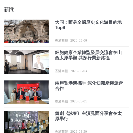
新聞
大同：躋身全國歷史文化游目的地
Top9
香港商報
2026-05-06
細胞健康企業轉型發展交流會在山
西太原舉辦 共探行業新路徑
香港商報
2026-05-03
兩岸暨港澳攜手 深化知識產權運營
合作
香港商報
2026-05-01
舞劇《詠春》主演見面分享會在太
原舉行
香港商報
2026-04-30