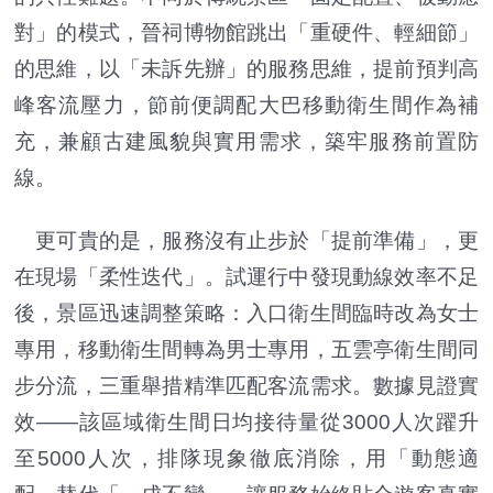
對」的模式，晉祠博物館跳出「重硬件、輕細節」
的思維，以「未訴先辦」的服務思維，提前預判高
峰客流壓力，節前便調配大巴移動衛生間作為補
充，兼顧古建風貌與實用需求，築牢服務前置防
線。
更可貴的是，服務沒有止步於「提前準備」，更
在現場「柔性迭代」。試運行中發現動線效率不足
後，景區迅速調整策略：入口衛生間臨時改為女士
專用，移動衛生間轉為男士專用，五雲亭衛生間同
步分流，三重舉措精準匹配客流需求。數據見證實
效——該區域衛生間日均接待量從3000人次躍升
至5000人次，排隊現象徹底消除，用「動態適