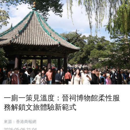
一廁一策見溫度：晉祠博物館柔性服
務解鎖文旅體驗新範式
來源：香港商報網
2026-05-06 21:04