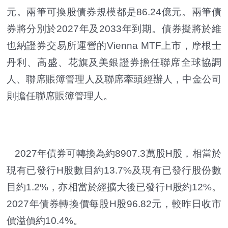
元。兩筆可換股債券規模都是86.24億元。兩筆債
券將分別於2027年及2033年到期。債券擬將於維
也納證券交易所運營的Vienna MTF上市，摩根士
丹利、高盛、花旗及美銀證券擔任聯席全球協調
人、聯席賬簿管理人及聯席牽頭經辦人，中金公司
則擔任聯席賬簿管理人。
2027年債券可轉換為約8907.3萬股H股，相當於
現有已發行H股數目約13.7%及現有已發行股份數
目約1.2%，亦相當於經擴大後已發行H股約12%。
2027年債券轉換價每股H股96.82元，較昨日收市
價溢價約10.4%。