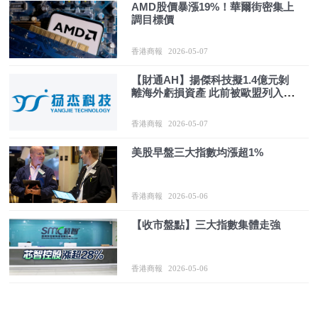
AMD股價暴漲19%！華爾街密集上
調目標價
香港商報
2026-05-07
【財通AH】揚傑科技擬1.4億元剝
離海外虧損資產 此前被歐盟列入制
裁名單
香港商報
2026-05-07
美股早盤三大指數均漲超1%
香港商報
2026-05-06
【收市盤點】三大指數集體走強
香港商報
2026-05-06