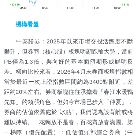
機構看盤
中泰證券：2025年以來市場交投活躍度不斷
攀升，但券商（核心股）板塊明顯跑輸大勢，當前
PB僅為1.3倍，與向好的基本面預期形成鮮明反
差。橫向比較來看，2026年4月末券商板塊指數相
當於最近一次上證指數區間約為3400點附近，差
距約20%左右。券商板塊往往承擔着「春江水暖鴨
先知」的領漲角色，但如今市場已步入「仲夏」，
券商的估值依舊處於"冰點"，我們認為該背離或將
難以持續。一花獨放不是春，百花齊放春滿園。第
一梯隊（優先配置）：低估值頭部綜合券商（中