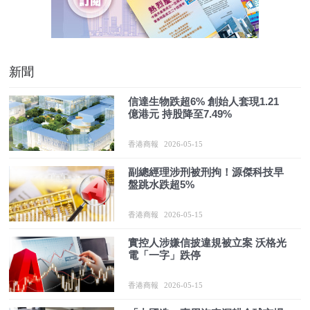
新聞
信達生物跌超6% 創始人套現1.21
億港元 持股降至7.49%
香港商報
2026-05-15
副總經理涉刑被刑拘！源傑科技早
盤跳水跌超5%
香港商報
2026-05-15
實控人涉嫌信披違規被立案 沃格光
電「一字」跌停
香港商報
2026-05-15