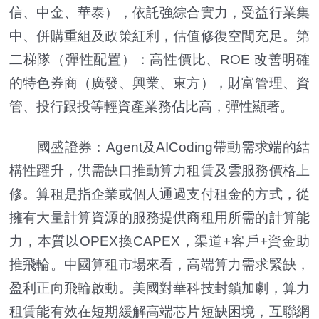
信、中金、華泰），依託強綜合實力，受益行業集
中、併購重組及政策紅利，估值修復空間充足。第
二梯隊（彈性配置）：高性價比、ROE 改善明確
的特色券商（廣發、興業、東方），財富管理、資
管、投行跟投等輕資產業務佔比高，彈性顯著。
國盛證券：Agent及AICoding帶動需求端的結
構性躍升，供需缺口推動算力租賃及雲服務價格上
修。算租是指企業或個人通過支付租金的方式，從
擁有大量計算資源的服務提供商租用所需的計算能
力，本質以OPEX換CAPEX，渠道+客戶+資金助
推飛輪。中國算租市場來看，高端算力需求緊缺，
盈利正向飛輪啟動。美國對華科技封鎖加劇，算力
租賃能有效在短期緩解高端芯片短缺困境，互聯網