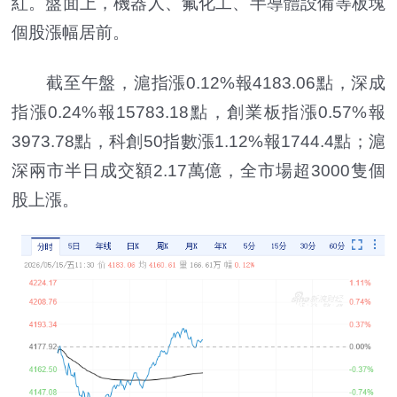
紅。盤面上，機器人、氟化工、半導體設備等板塊
個股漲幅居前。
截至午盤，滬指漲0.12%報4183.06點，深成
指漲0.24%報15783.18點，創業板指漲0.57%報
3973.78點，科創50指數漲1.12%報1744.4點；滬
深兩市半日成交額2.17萬億，全市場超3000隻個
股上漲。