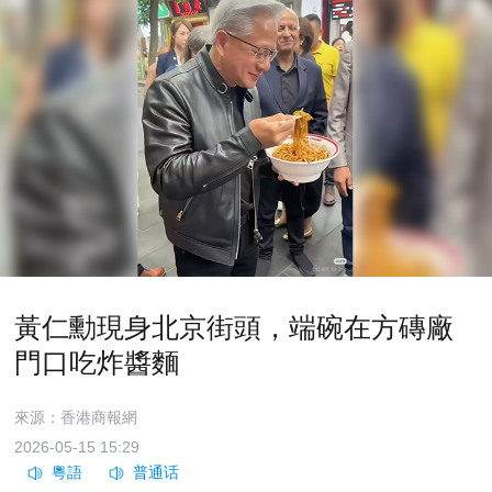
黃仁勳現身北京街頭，端碗在方磚廠
門口吃炸醬麵
來源：香港商報網
2026-05-15 15:29