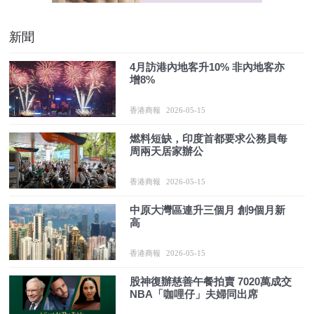
新聞
4月訪港內地客升10% 非內地客亦
增8%
香港商報
2026-05-15
燃料短缺，印度首都要求公務員每
周兩天居家辦公
香港商報
2026-05-15
中原大灣區連升三個月 創9個月新
高
香港商報
2026-05-15
股神復辦慈善午餐拍賣 7020萬成交
NBA「咖哩仔」夫婦同出席