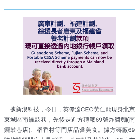
據新浪科技，今日，英偉達CEO黃仁勛現身北京
東城區南鑼鼓巷，先後走進方磚廠69號炸醬麵(南
鑼鼓巷店)、稻香村等門店品嘗美食。據方磚廠69