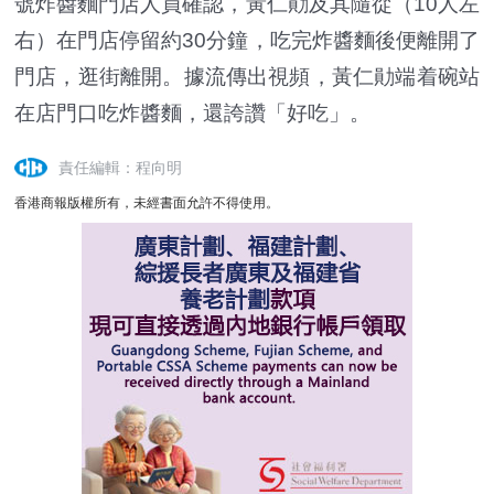
號炸醬麵門店人員確認，黃仁勛及其隨從（10人左
右）在門店停留約30分鐘，吃完炸醬麵後便離開了
門店，逛街離開。據流傳出視頻，黃仁勛端着碗站
在店門口吃炸醬麵，還誇讚「好吃」。
責任編輯：程向明
香港商報版權所有，未經書面允許不得使用。