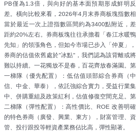
PB僅為1.3倍，與向好的基本面預期形成鮮明反
差。橫向比較來看，2026年4月末券商板塊指數相
當於最近一次上證指數區間約為3400點附近，差
距約20%左右。券商板塊往往承擔着「春江水暖鴨
先知」的領漲角色，但如今市場已步入「仲夏」，
券商的估值依舊處於"冰點"，我們認為該背離或將
難以持續。一花獨放不是春，百花齊放春滿園。第
一梯隊（優先配置）：低估值頭部綜合券商（中
信、中金、華泰），依託強綜合實力，受益行業集
中、併購重組及政策紅利，估值修復空間充足。第
二梯隊（彈性配置）：高性價比、ROE 改善明確
的特色券商（廣發、興業、東方），財富管理、資
管、投行跟投等輕資產業務佔比高，彈性顯著。