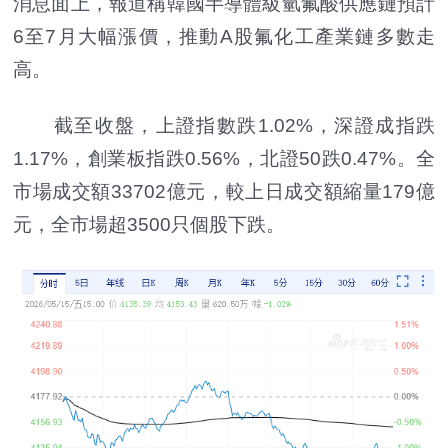
消息面上，報道稱韓國半導體級氫氟酸供應鏈預計
6至7月大幅漲價，推動A股氟化工產業鏈多數走
高。
截至收盤，上證指數跌1.02%，深證成指跌
1.17%，創業板指跌0.56%，北證50跌0.47%。全
市場成交額33702億元，較上日成交額縮量179億
元，全市場超3500只個股下跌。