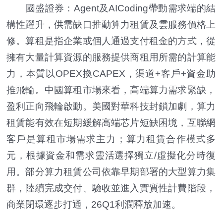
國盛證券：Agent及AICoding帶動需求端的結
構性躍升，供需缺口推動算力租賃及雲服務價格上
修。算租是指企業或個人通過支付租金的方式，從
擁有大量計算資源的服務提供商租用所需的計算能
力，本質以OPEX換CAPEX，渠道+客戶+資金助
推飛輪。中國算租市場來看，高端算力需求緊缺，
盈利正向飛輪啟動。美國對華科技封鎖加劇，算力
租賃能有效在短期緩解高端芯片短缺困境，互聯網
客戶是算租市場需求主力；算力租賃合作模式多
元，根據資金和需求靈活選擇獨立/虛擬化分時復
用。部分算力租賃公司依靠早期部署的大型算力集
群，陸續完成交付、驗收並進入實質性計費階段，
商業閉環逐步打通，26Q1利潤釋放加速。