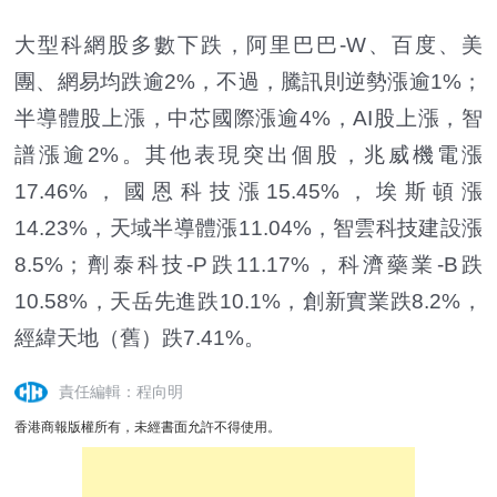
大型科網股多數下跌，阿里巴巴-W、百度、美
團、網易均跌逾2%，不過，騰訊則逆勢漲逾1%；
半導體股上漲，中芯國際漲逾4%，AI股上漲，智
譜漲逾2%。其他表現突出個股，兆威機電漲
17.46%，國恩科技漲15.45%，埃斯頓漲
14.23%，天域半導體漲11.04%，智雲科技建設漲
8.5%；劑泰科技-P跌11.17%，科濟藥業-B跌
10.58%，天岳先進跌10.1%，創新實業跌8.2%，
經緯天地（舊）跌7.41%。
責任編輯：程向明
香港商報版權所有，未經書面允許不得使用。