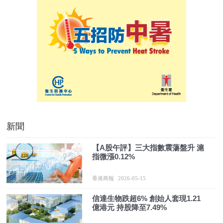
新聞
【A股午評】三大指數震蕩盤升 滬
指微漲0.12%
香港商報
2026-05-15
信達生物跌超6% 創始人套現1.21
億港元 持股降至7.49%