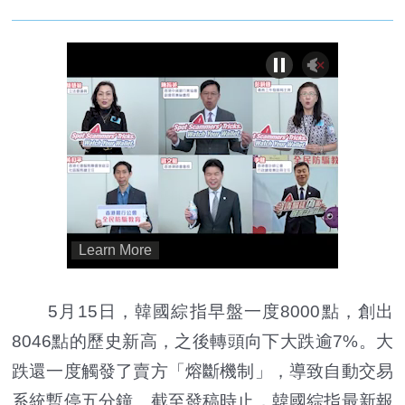
5月15日，韓國綜指早盤一度8000點，創出
8046點的歷史新高，之後轉頭向下大跌逾7%。大
跌還一度觸發了賣方「熔斷機制」，導致自動交易
系統暫停五分鐘。截至發稿時止，韓國綜指最新報