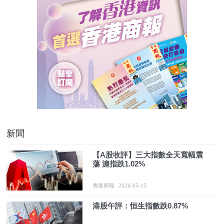
新聞
【A股收評】三大指數全天寬幅震
蕩 滬指跌1.02%
香港商報
2026-05-15
港股午評：恒生指數跌0.87%