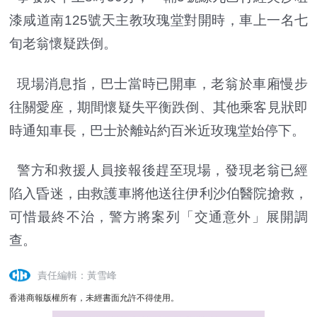
漆咸道南125號天主教玫瑰堂對開時，車上一名七
旬老翁懷疑跌倒。
現場消息指，巴士當時已開車，老翁於車廂慢步
往關愛座，期間懷疑失平衡跌倒、其他乘客見狀即
時通知車長，巴士於離站約百米近玫瑰堂始停下。
警方和救援人員接報後趕至現場，發現老翁已經
陷入昏迷，由救護車將他送往伊利沙伯醫院搶救，
可惜最終不治，警方將案列「交通意外」展開調
查。
責任編輯：黃雪峰
香港商報版權所有，未經書面允許不得使用。