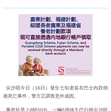
尖沙咀今日（16日）發生七旬老翁在巴士內跌倒
後死亡事件，警方正調查意外成因。
事發於早上8時50分，一輛5號線九巴行經尖沙咀