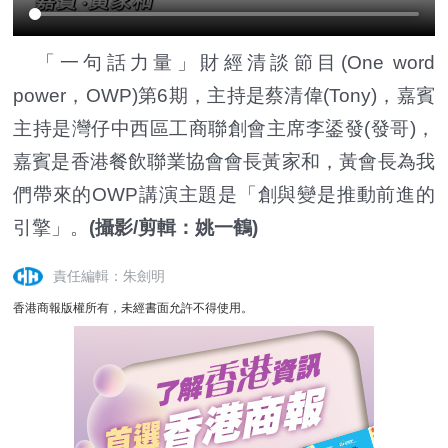
「一句話力量」財經清談節目(One word
power，OWP)第6期，主持是蔡清偉(Tony)，嘉賓
主持是灣仔中西區工商聯創會主席李鋈發(發哥)，
嘉賓是香港餐飲聯業協會會長黃家和，黃會長為我
們帶來的OWP講演主題是「創與變是推動前進的
引擎」。
(攝影/剪輯：姚一鶴)
責任編輯：朱劍明
香港商報版權所有，未經書面允許不得使用。