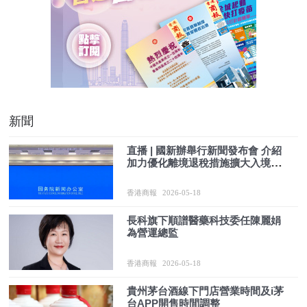
新聞
直播 | 國新辦舉行新聞發布會 介紹
加力優化離境退稅措施擴大入境消
費有關情況
香港商報
2026-05-18
長科旗下順譜醫藥科技委任陳麗娟
為營運總監
香港商報
2026-05-18
貴州茅台酒線下門店營業時間及i茅
台APP開售時間調整