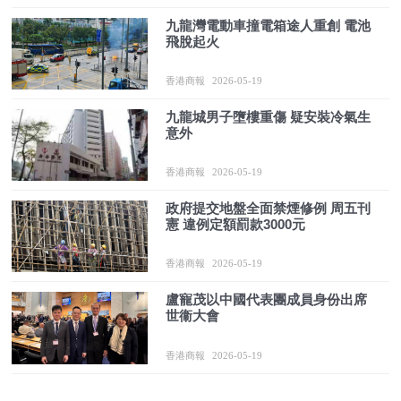
九龍灣電動車撞電箱途人重創 電池
飛脫起火
香港商報
2026-05-19
九龍城男子墮樓重傷 疑安裝冷氣生
意外
香港商報
2026-05-19
政府提交地盤全面禁煙修例 周五刊
憲 違例定額罰款3000元
香港商報
2026-05-19
盧寵茂以中國代表團成員身份出席
世衞大會
香港商報
2026-05-19