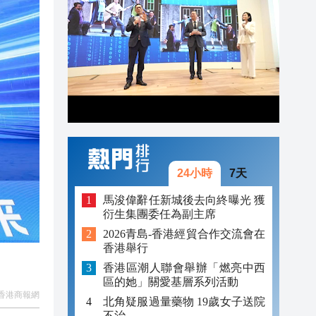
10:27
10:24
10:11
10:03
09:59
09:56
24小時
7天
馬浚偉辭任新城後去向終曝光 獲
衍生集團委任為副主席
2026青島-香港經貿合作交流會在
香港舉行
香港區潮人聯會舉辦「燃亮中西
區的她」關愛基層系列活動
香港商報網
北角疑服過量藥物 19歲女子送院
不治