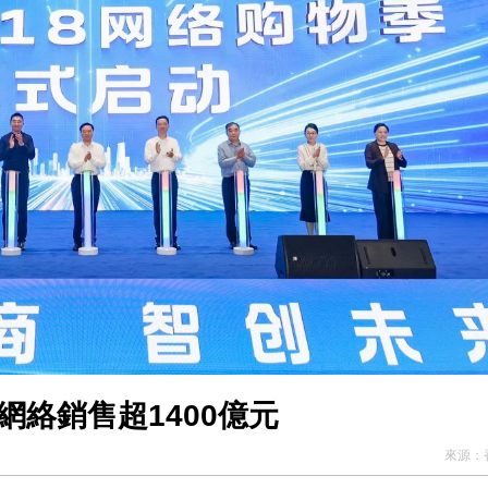
絡銷售超1400億元
元財物
普京出發前 向中國人民發表視頻講話
圳中山婦產醫院產學研高度融合
路中多條巴士線受阻
厭惡設施
網絡銷售超1400億元
來源：