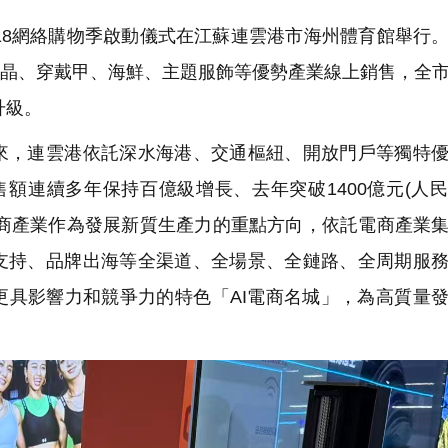
518網絡購物季啟動儀式在江蘇連雲港市海州體育館舉行
動水晶、穿戴甲、海鮮、主題服飾等優勢產業線上銷售，全
升級。
，連雲港依託深水海港、交通樞紐、開放門戶等獨特優
額連續多年保持百億級增長、去年突破1400億元(人
電商產業作為發展新質生產力的重點方向，依託電商產業
支持、品牌出海等全渠道、全場景、全鏈路、全周期服
更具影響力和競爭力的特色「AI電商名城」，為高質量