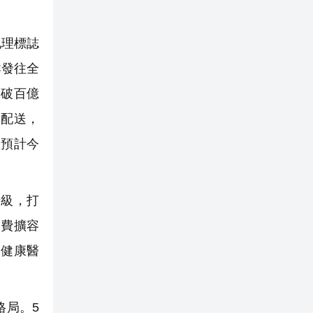
地理標誌
鮮發往全
突破百億
鏈配送，
，預計今
級，打
消費擴容
、健康醫
格局。5