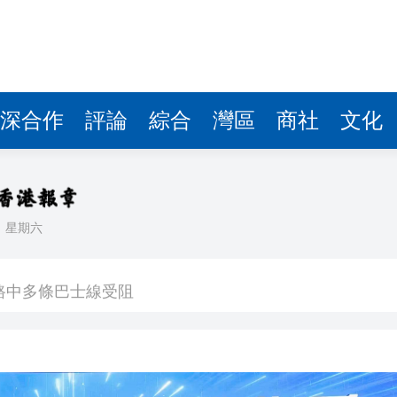
路中多條巴士線受阻
厭惡設施
打造「投資中國首選地」
湖人工智能產業加速發展
深合作
評論
綜合
灣區
商社
文化
絡銷售超1400億元
元財物
普京出發前 向中國人民發表視頻講話
日
星期六
圳中山婦產醫院產學研高度融合
路中多條巴士線受阻
厭惡設施
打造「投資中國首選地」
湖人工智能產業加速發展