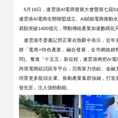
5月18日，連雲港AI電商發展大會暨第七屆
連雲港AI電商生態聯盟成立。AI賦能電商推
易額突破1400億元，帶動傳統產業加速數碼化
連雲港市委書記邢正軍在致辭中表示，近年來
耕「電商+特色產業」融合發展，全市網絡銷售
同)。奮進「十五五」新征程，連雲港將把AI
跨境電商綜試區等平台，完善算力供給、金融
培育更多龍頭企業、推動產業集群強鏈，打造
發先至」注入強勁動能。