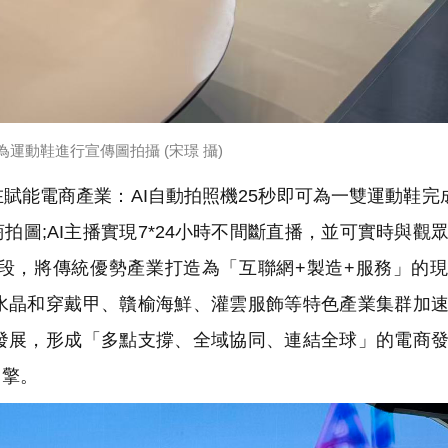
為運動鞋進行宣傳圖拍攝 (宋璟 攝)
賦能電商產業：AI自動拍照機25秒即可為一雙運動鞋完
拍圖;AI主播實現7*24小時不間斷直播，並可實時與觀
段，將傳統優勢產業打造為「互聯網+製造+服務」的
水晶和穿戴甲、贛榆海鮮、灌雲服飾等特色產業集群加
發展，形成「多點支撐、全域協同、連結全球」的電商
引擎。