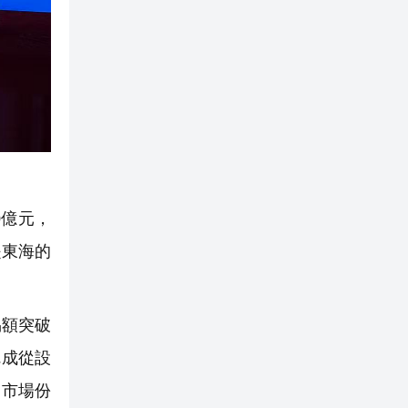
0億元，
是東海的
易額突破
完成從設
的市場份