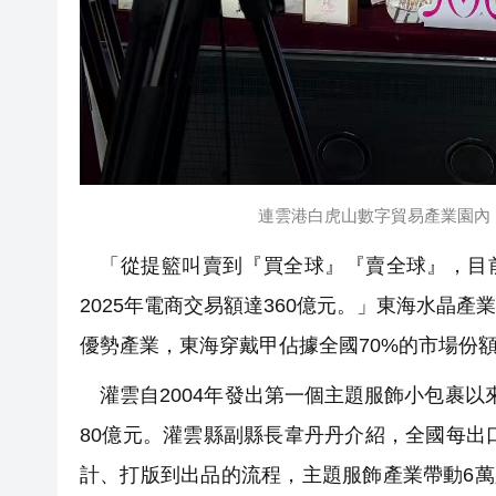
連雲港白虎山數字貿易產業園內，
「從提籃叫賣到『買全球』『賣全球』，目前
2025年電商交易額達360億元。」東海水晶
優勢產業，東海穿戴甲佔據全國70%的市場份額
灌雲自2004年發出第一個主題服飾小包裹以來
80億元。灌雲縣副縣長韋丹丹介紹，全國每出
計、打版到出品的流程，主題服飾產業帶動6萬