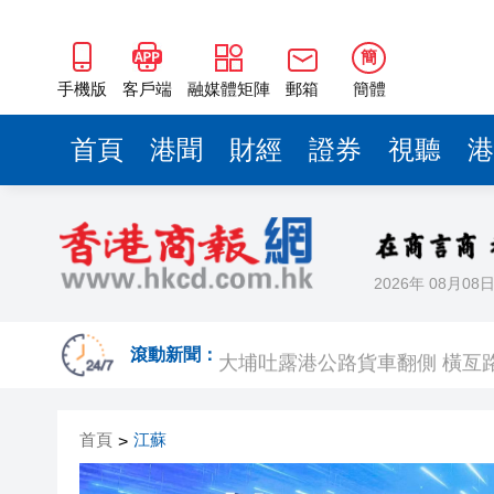
大埔吐露港公路貨車翻側 橫亙
【港商圖說】數據中心淪美國
簡
以一流營商環境擁抱全球 蘇州
手機版
客戶端
融媒體矩陣
郵箱
簡體
150億元專項基金矩陣發布 濱
首頁
港聞
財經
證券
視聽
港
連雲港：AI電商助力優勢產業 網
東涌下嶺皮村屋爆竊 失逾20萬
有片丨第25次訪華 俄羅斯總統
2026年 08月08
有片丨硬實力護航備孕家庭 深
大埔吐露港公路貨車翻側 橫亙
滾動新聞：
【港商圖說】數據中心淪美國
首頁
江蘇
>
以一流營商環境擁抱全球 蘇州
150億元專項基金矩陣發布 濱