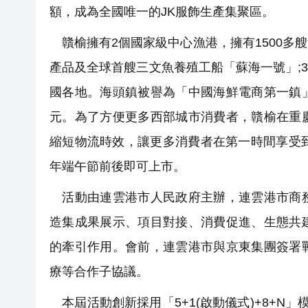
額，成為全國唯一的JK服飾生產集聚區。
贛榆擁有2個國家級中心漁港，擁有1500多
產品及全球首艘三文魚養殖工船「蘇海一號」;3
國各地。海頭鎮被譽為「中國海鮮電商第一鎮
元。為了方便更多西部城市消費者，贛榆在重
縮短物流時效，讓更多消費者在第一時間享受
年端午節前後即可上市。
活動由連雲港市人民政府主辦，連雲港市商務
造集成果展示、項目對接、消費促進、生態共
的牽引作用。會前，連雲港市與京東集團簽署
療等合作子協議。
本屆活動創新採用「5+1(啟動儀式)+8+N