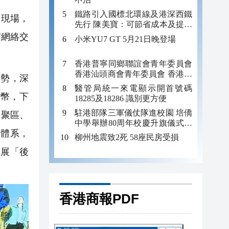
鐵路引入國標北環線及港深西鐵
。現場，
先行 陳美寶：可節省成本及提升
效率
市網絡交
小米YU7 GT 5月21日晚登場
香港普寧同鄉聯誼會青年委員會
香港汕頭商會青年委員會 香港菴
勢，深
埠同鄉會菁英會齊參與考察深圳
醫管局統一來電顯示開首號碼
企業交流團
民幣，下
18285及18286 識別更方便
駐港部隊三軍儀仗隊進校園 培僑
集聚區、
中學舉辦80周年校慶升旗儀式暨
務體系，
國防教育活動
柳州地震致2死 58座民房受損
發展「後
香港商報PDF