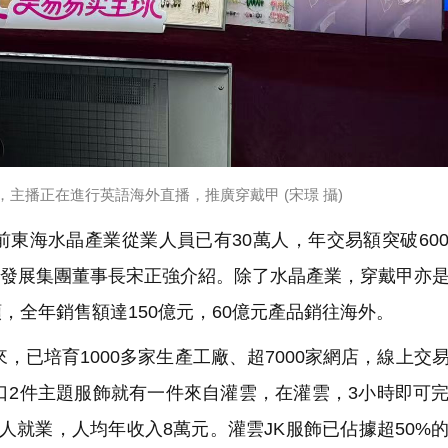
主播正在進行英語海外直播，推廣穿戴甲 (宋璟 攝)
東海水晶產業從業人員已有30萬人，年交易額突破60
產業發展集團董事長宋正強介紹。除了水晶產業，穿戴甲亦
，全年銷售額達150億元，60億元產品銷往海外。
，已培育1000多家生產工廠、超7000家網店，線上交
口2件主題服飾就有一件來自灌雲，在灌雲，3小時即可
人就業，人均年收入8萬元。灌雲JK服飾已佔據超50%