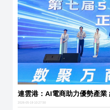
連雲港：AI電商助力優勢產業 網
東涌下嶺皮村屋爆竊 失逾20萬
有片丨第25次訪華 俄羅斯總統
有片丨硬實力護航備孕家庭 深
大埔吐露港公路貨車翻側 橫亙
【港商圖說】數據中心淪美國
連雲港：AI電商助力優勢產業 
2026-05-19 10:27:50