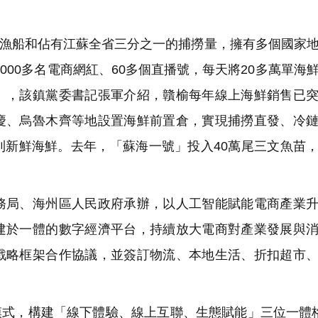
艘漁船和佔有江蘇全省三分之一的捕撈量，擁有多個國家
000多名電商網紅、60多個直播號，每天將20多萬單海
」，該鎮黨委書記張軍介紹，贛榆每年線上海鮮銷售已
慶、烏魯木齊等地設置海鮮前置倉，實現捕撈直發、冷
到新鮮海鮮。去年，「蘇海一號」投入40萬尾三文魚苗
局、海州區人民政府承辦，以人工智能賦能電商產業升
建於一體的數字經濟平台，持續放大電商對產業發展與
戰略框架合作協議，並簽訂物流、本地生活、折扣超市
」模式，構建「線下體驗、線上互聯、生態賦能」三位一體