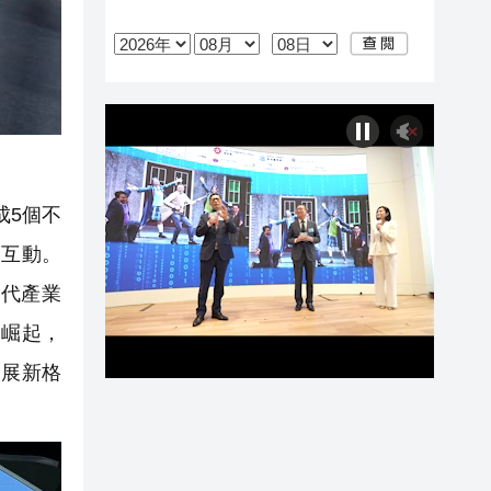
成5個不
眾互動。
現代產業
速崛起，
發展新格