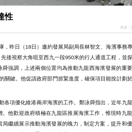
達性
來源：
隊，昨日（18日）邀約發展局副局長林智文、海濱事務
先後視察大角咀至西九一段950米的行人通道工程，並
泳舜強調，上述兩個位置均為推動九龍西海濱發展的重
性的關鍵。他促請政府部門抓緊進度，確保項目能按計劃
動各項優化維港兩岸海濱的工作。鄭泳舜指出，近年九
增。他歡迎政府積極在九龍區推展海濱工作，惟現時九
當局繼續展示推動海濱發展的魄力，制定方案，提升和