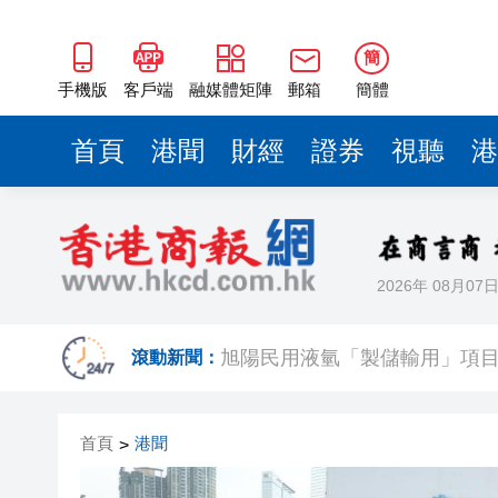
TCL電子2026年一季度增長強勁
侵犯公民人身自由國家賠償金
簡
手機版
客戶端
融媒體矩陣
郵箱
簡體
有片丨香港中文大學教授莫樹錦
新樞紐
有片丨九龍灣電動車撞電箱 電
首頁
港聞
財經
證券
視聽
港
環聯報告﹕香港消費者數碼詐騙
鄭泳舜促政府提升海濱長廊暢
產融結合再升級 廣旅集團攜手
2026年 08月07
旭陽民用液氫「製儲輸用」項
滾動新聞：
TCL電子2026年一季度增長強勁
侵犯公民人身自由國家賠償金
首頁
港聞
>
有片丨香港中文大學教授莫樹錦