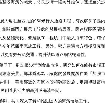
區整段海濱的願景，將長沙灣一段向外延伸，連接至尖
展大角咀至西九的950米行人通道工程，有效解決了區
，相關部門亦展示了該處的發展構思圖。民建聯團隊關
度及整體美化，並建議在工程項目中融入海濱特色，確
是今年第四季完成工程。另外，鄭亦建議署方積極研究
，以更有效分流交通，提升該區道路網絡暢達性。
陪同下，到訪長沙灣副食品市場，研究如何在維持市場
與維港美景。鄭泳舜認為，該處的發展關鍵在於「加強
界攜手，善用鄰近的海濱地段和碼頭設施，定期舉辦富
市民創造具活力的高質感海濱空間。
參與，共同深入了解和推動區內的海濱發展工作。