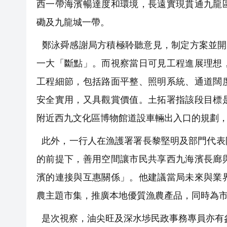
西一帶海濱暢達度和環境，長遠實現貫通九龍
磡及九龍城一帶。
鄭泳舜感謝局方積極聆聽意見，制定方案並開
一大「斷點」。而視察當日可見工程進展理想
工程細節，包括路面平整、照明系統、通道闊
安全實用，又具觀賞價值。土拓署指該段目標
附近西九文化區博物館道設車輛出入口的規劃
此外，一行人在漁護署署長黎堅明及部門代表
的前提下，善用空間讓市民共享西九海濱長廊
濱的連接與互惠關係」。他建議當局未來與業
農主題市集，推廣本地優質漁農產品，同時為
是次視察，油尖旺及深水埗民政事務專員亦有