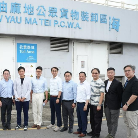
池飛脫起火 1途人重創送院
損失金額中位數達4.8萬
達性
銀企共探文旅金融服務新路徑
目投產
 經調整歸母淨利潤同比倍增140.0%
最新標準公布
：盼打通跨境渠道 便利大灣區患者赴港 河套可成臨床
池飛脫起火 1途人重創送院
損失金額中位數達4.8萬