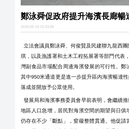
鄭泳舜促政府提升海濱長廊暢
2026-05-19 15:33:08
立法會議員鄭泳舜、何俊賢及民建聯九龍西團
琪，以及漁護署和土木工程拓展署等部門代表，
灣副食品市場配合周邊海濱發展的可行性。鄭
其中950米通道更是進一步提升區內海濱暢達
落成並開放予公眾使用。
發展局和海濱事務委員會早前表明，會繼續推
地區人口急增，居民對海濱空間的期望與日俱
仍存在不少「斷點」，窒礙整體貫通。他促請