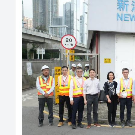
新樞紐
有片丨九龍灣電動車撞電箱 電
環聯報告﹕香港消費者數碼詐騙
鄭泳舜促政府提升海濱長廊暢
產融結合再升級 廣旅集團攜手
旭陽民用液氫「製儲輸用」項
TCL電子2026年一季度增長強勁
侵犯公民人身自由國家賠償金
有片丨香港中文大學教授莫樹錦
新樞紐
有片丨九龍灣電動車撞電箱 電
環聯報告﹕香港消費者數碼詐騙