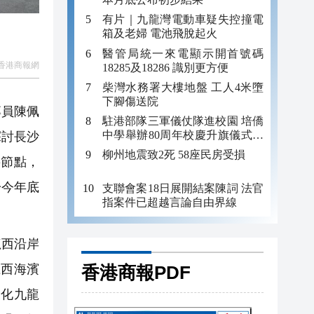
有片｜九龍灣電動車疑失控撞電
箱及老婦 電池飛脫起火
醫管局統一來電顯示開首號碼
香港商報網
18285及18286 識別更方便
柴灣水務署大樓地盤 工人4米墮
下腳傷送院
專員陳佩
駐港部隊三軍儀仗隊進校園 培僑
中學舉辦80周年校慶升旗儀式暨
探討長沙
國防教育活動
柳州地震致2死 58座民房受損
要節點，
於今年底
支聯會案18日展開結案陳詞 法官
指案件已超越言論自由界線
龍西沿岸
龍西海濱
香港商報PDF
優化九龍