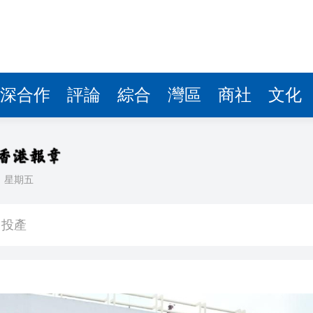
 經調整歸母淨利潤同比倍增140.0%
最新標準公布
：盼打通跨境渠道 便利大灣區患者赴港 河套可成臨床
池飛脫起火 1途人重創送院
深合作
評論
綜合
灣區
商社
文化
損失金額中位數達4.8萬
達性
銀企共探文旅金融服務新路徑
日
星期五
目投產
 經調整歸母淨利潤同比倍增140.0%
最新標準公布
：盼打通跨境渠道 便利大灣區患者赴港 河套可成臨床