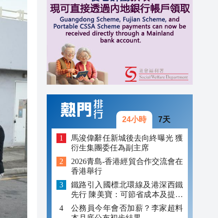
15:03
14:58
15:33
15:30
15:21
15:10
15:09
24小時
7天
研究
15:06
馬浚偉辭任新城後去向終曝光 獲
衍生集團委任為副主席
15:03
2026青島-香港經貿合作交流會在
香港舉行
14:58
鐵路引入國標北環線及港深西鐵
先行 陳美寶：可節省成本及提升
效率
公務員今年會否加薪？李家超料
本月底公布初步結果