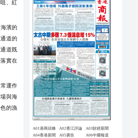
沙咀、紅
內海濱的
注通道的
保通道既
和落實在
正常運作
市場與海
特色的漁