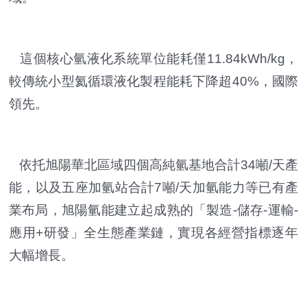
這個核心氫液化系統單位能耗僅11.84kWh/kg，
較傳統小型氦循環液化製程能耗下降超40%，國際
領先。
依托旭陽華北區域四個高純氫基地合計34噸/天產
能，以及五座加氫站合計7噸/天加氫能力等已有產
業布局，旭陽氫能建立起成熟的「製造-儲存-運輸-
應用+研發」全生態產業鏈，實現各經營指標逐年
大幅增長。