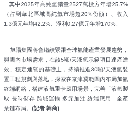
其中2025年高純氫銷量2527萬標方年增25.7%
（占到華北區域高純氫市場超20%份額）、收入
1.3億元年增42.2%、淨利0.27億元年增170%。
旭陽集團將會繼續緊跟全球氫能產業發展趨勢，
與國內市場需求，在該5噸/天液氫示範項目達產達
效、穩定運營的基礎上，持續推進30噸/天液氫裝
置工程規劃與落地，探索在京津冀範圍內布局加氫
終端網絡，構建液氫重卡應用場景，完善「液氫製
取-長時儲存-跨域運輸-多元加注-終端應用」全產
業鏈布局。
(記者 韓商)