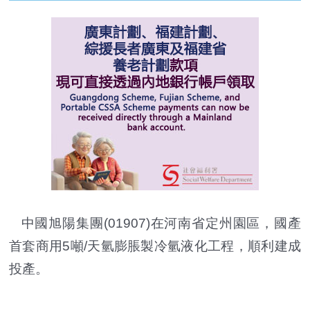
中國旭陽集團(01907)在河南省定州園區，國產
首套商用5噸/天氫膨脹製冷氫液化工程，順利建成
投產。