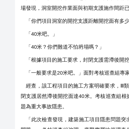
場發現，洞室開挖作業面與初期支護施作間距
「你們項目洞室的開挖支護距離開挖面有多少
「40米吧。」
「40米？你們難道不怕坍塌嗎？」
「根據項目的施工要求，封閉支護需滯後開挖
「一般要求是20米吧。」面對考核巡查組專
經查，該工程項目的施工方案明確要求，Ⅲ類
閉支護居然滯後開挖面達40米。考核巡查組
題為重大事故隱患。
「此次檢查發現，建築施工項目隱患問題突出