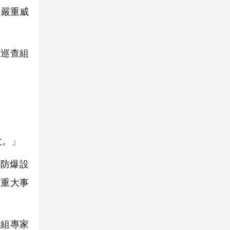
，嚴重威
巡查組
改。」
防爆設
在重大事
組專家