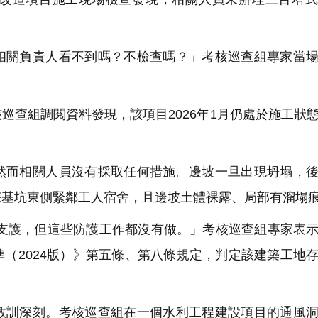
關負責人看不到嗎？不檢查嗎？」考核巡查組專家當場
查組調閱資料發現，該項目2026年1月仍處於施工狀
而相關人員沒有採取任何措施。邊坡一旦出現坍塌，後
深基坑東側緊鄰工人宿舍，且邊坡土體裸露、局部有溜塌
支護，但這些防護工作都沒有做。」考核巡查組專家表
（2024版）》第五條、第八條規定，判定該建築工地
訓深刻。考核巡查組在一個水利工程建設項目的通風洞