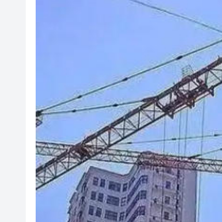
深圳蛇口招商花園城「五一」銷售
外交部：相信在兩國元首戰略引
中央考核巡查組當場質問：看
傳Meta本周裁員前 將7000員工
外交部：世衛大會拒絕所謂涉
亞太經合組織第二次高官會在
國家防總辦公室 應急管理部持
上海一男子持刀傷人致3傷 警
深圳蛇口招商花園城「五一」銷售
外交部：相信在兩國元首戰略引