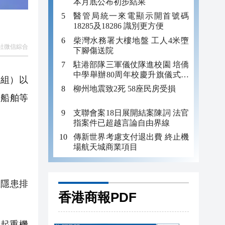
本月底公布初步結果
醫管局統一來電顯示開首號碼
18285及18286 識別更方便
柴灣水務署大樓地盤 工人4米墮
社微信綜合
下腳傷送院
駐港部隊三軍儀仗隊進校園 培僑
中學舉辦80周年校慶升旗儀式暨
組）以
國防教育活動
柳州地震致2死 58座民房受損
業船舶等
支聯會案18日展開結案陳詞 法官
指案件已超越言論自由界線
傳新世界考慮支付退出費 終止機
場航天城商業項目
隱患排
香港商報PDF
起重機