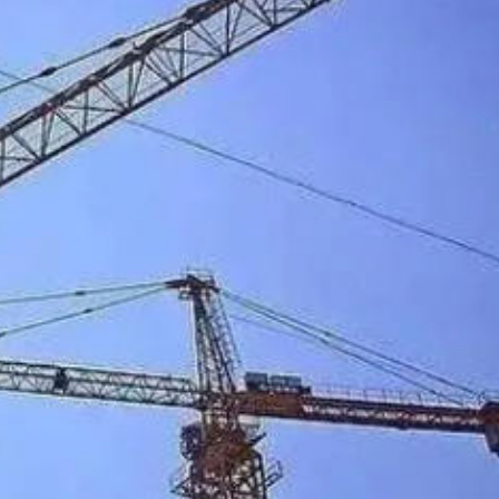
額近4900萬
領下 中俄世代友好將更加深入人心
不到嗎？不檢查嗎？
調往AI項目
台提案充分表明國際社會支持一個中國原則的格局牢不可
上海舉行
續會商部署重點地區防汛救災工作
方通報
額近4900萬
領下 中俄世代友好將更加深入人心