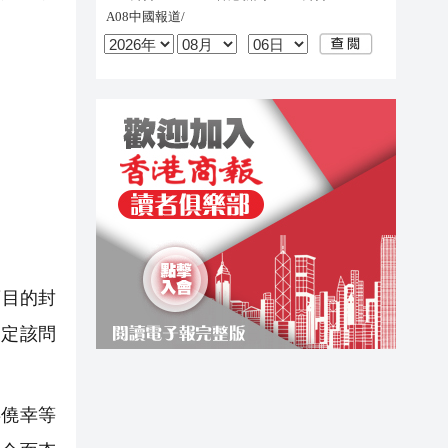
項目的封
判定該問
僥幸等