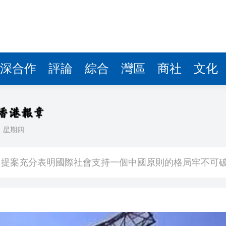
台提案充分表明國際社會支持一個中國原則的格局牢不可
上海舉行
續會商部署重點地區防汛救災工作
方通報
深合作
評論
綜合
灣區
商社
文化
額近4900萬
領下 中俄世代友好將更加深入人心
不到嗎？不檢查嗎？
日
星期四
調往AI項目
台提案充分表明國際社會支持一個中國原則的格局牢不可
上海舉行
續會商部署重點地區防汛救災工作
方通報