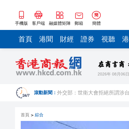
外交部：世衛大會拒絕所謂涉
亞太經合組織第二次高官會在
簡
國家防總辦公室 應急管理部持
手機版
客戶端
融媒體矩陣
郵箱
簡體
上海一男子持刀傷人致3傷 警
首頁
港聞
財經
證券
視聽
港
深圳蛇口招商花園城「五一」銷售
外交部：相信在兩國元首戰略引
中央考核巡查組當場質問：看
2026年 08月06
傳Meta本周裁員前 將7000員工
外交部：世衛大會拒絕所謂涉
滾動新聞：
亞太經合組織第二次高官會在
首頁
綜合
>
國家防總辦公室 應急管理部持
上海一男子持刀傷人致3傷 警