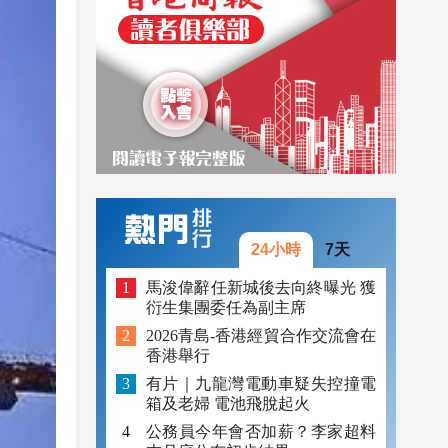
16:06
16:04
16:23
16:18
破
16:09
16:09
24小時
7天
16:07
馬浚偉辭任新城後去向終曝光 獲
衍生集團委任為副主席
16:07
2026青島-香港經貿合作交流會在
16:06
香港舉行
有片｜九龍灣電動車疑失控撞電
16:04
箱及老婦 電池飛脫起火
公務員今年會否加薪？李家超料