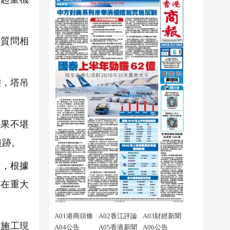
質問相
態，塔吊
果不堪
痕跡。
示，根據
存在重大
施工現