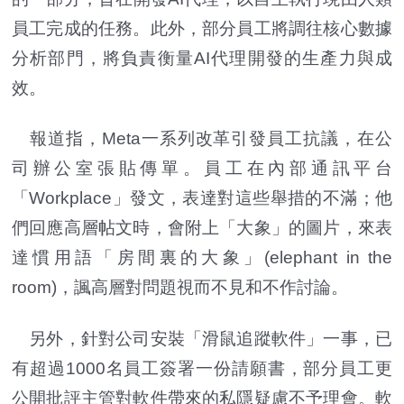
員工完成的任務。此外，部分員工將調往核心數據
分析部門，將負責衡量AI代理開發的生產力與成
效。
報道指，Meta一系列改革引發員工抗議，在公
司辦公室張貼傳單。員工在內部通訊平台
「Workplace」發文，表達對這些舉措的不滿；他
們回應高層帖文時，會附上「大象」的圖片，來表
達慣用語「房間裏的大象」(elephant in the
room)，諷高層對問題視而不見和不作討論。
另外，針對公司安裝「滑鼠追蹤軟件」一事，已
有超過1000名員工簽署一份請願書，部分員工更
公開批評主管對軟件帶來的私隱疑慮不予理會。軟