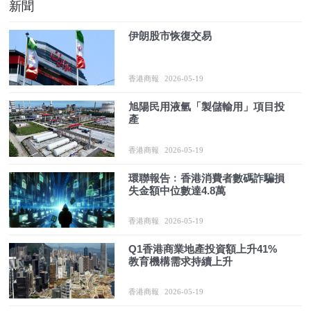
新聞
伊朗股市恢復交易
香港商報
2026-05-19
旭陽民用液氫「製儲輸用」項目投
產
香港商報
2026-05-19
環聯報告﹕香港消費者數碼詐騙損
失金額中位數達4.8萬
香港商報
2026-05-19
Q1香港商業地產投資額上升41%
教育機構需求持續上升
香港商報
2026-05-19