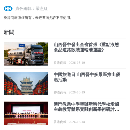
責任編輯：嚴燕紅
香港商報版權所有，未經書面允許不得使用。
新聞
山西晉中發出全省首張《重點液態
食品道路散裝運輸准運證》
香港商報
2026-05-19
中國旅遊日 山西晉中多景區推出優
惠活動
香港商報
2026-05-19
澳門教業中學舉辦新時代學校愛國
主義教育體系實踐創新學術研討會
凝聚港澳內地教育力量 構建一體化
育人新格局
香港商報
2026-05-18