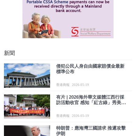
新聞
侵犯公民人身自由國家賠償金最新
標準公布
香港商報
2026-05-19
有片 | 2026海外華文媒體江西行採
訪活動收官 感知「紅古綠」秀美江
西
香港商報
2026-05-19
特朗普：應海灣三國請求 推遲攻擊
伊朗