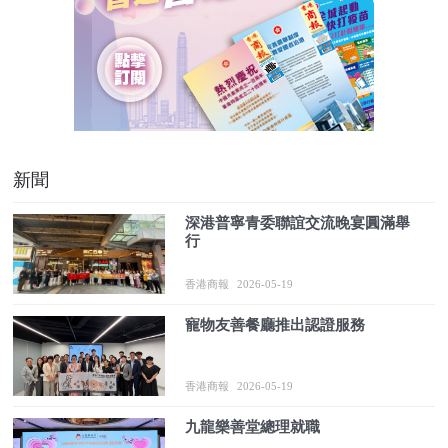
新聞
深港普寧青委聯誼交流晚宴圓滿舉
行
香港商報
2026-05-19
寵物友善餐廳推出認證服務
香港商報
2026-05-19
九龍樂善堂總理就職