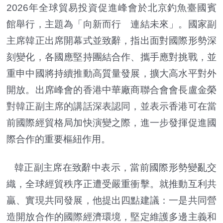
2026年全球貿易投資促進峰會於北京釣魚臺國賓
館舉行，主題為「向新而行 連結未來」。國家副
主席韓正出席開幕式並致辭，指出面對國際形勢深
刻變化，各國應堅持團結合作、攜手應對挑戰，並
重申中國將持續推動高質量發展，擴大高水平對外
開放。出席峰會的香港中華廠商聯合會會長盧金榮
對韓正副主席的講話深表認同，並表示香港可在當
前國際經貿格局加快演變之際，進一步發揮促進國
際合作的重要樞紐作用。
韓正副主席在致辭中表示，當前國際形勢變亂交
織，全球經貿秩序正遭受嚴重衝擊。就推動互利共
贏、實現共同發展，他提出四點建議：一是共同營
造開放合作的國際經濟環境，堅定維護多邊主義和