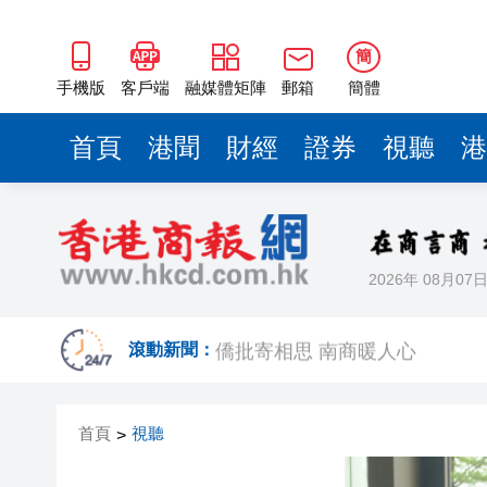
僑批寄相思 南商暖人心
第二屆哈佛-香港教大-斯坦福
簡
有片丨普京開啟第25次訪華 
手機版
客戶端
融媒體矩陣
郵箱
簡體
有片丨葉劉淑儀：有國家元首正
首頁
港聞
財經
證券
視聽
港
有片丨李開盛：中美構建「建設
有片 |你以為在養生，其實是在
有片丨李開盛：特朗普點明不
2026年 08月07
有片丨多國元首接連訪華 李開
僑批寄相思 南商暖人心
滾動新聞：
第二屆哈佛-香港教大-斯坦福
首頁
視聽
>
有片丨普京開啟第25次訪華 
有片丨葉劉淑儀：有國家元首正