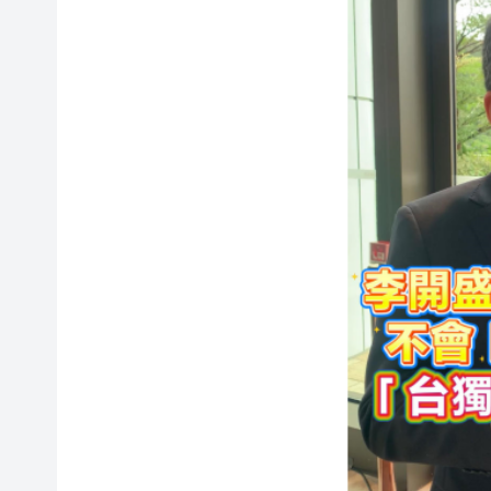
有片丨李開盛：中美構建「建設
有片 |你以為在養生，其實是在
有片丨李開盛：特朗普點明不
有片丨多國元首接連訪華 李開
僑批寄相思 南商暖人心
第二屆哈佛-香港教大-斯坦福
有片丨普京開啟第25次訪華 
有片丨葉劉淑儀：有國家元首正
有片丨李開盛：中美構建「建設
有片 |你以為在養生，其實是在