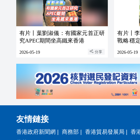
有片丨葉劉淑儀：有國家元首正研
有片丨
究APEC期間坐高鐵來香港
戰略穩
易變臉
分享
2026-05-19
2026-05-19
友情鏈接
香港政府新聞網
|
商務部
|
香港貿易發展局
|
香