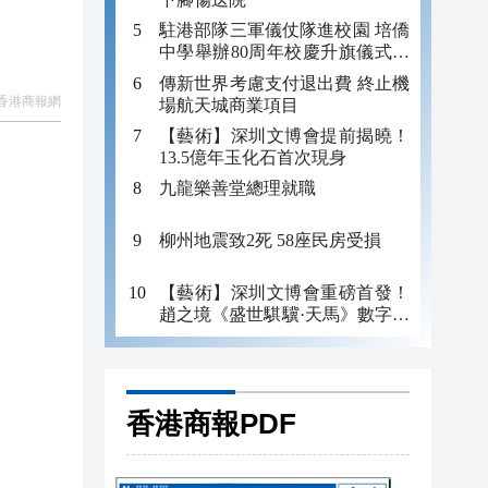
駐港部隊三軍儀仗隊進校園 培僑
中學舉辦80周年校慶升旗儀式暨
國防教育活動
傳新世界考慮支付退出費 終止機
香港商報網
場航天城商業項目
【藝術】深圳文博會提前揭曉！
13.5億年玉化石首次現身
九龍樂善堂總理就職
柳州地震致2死 58座民房受損
【藝術】深圳文博會重磅首發！
趙之境《盛世騏驥·天馬》數字藏
品正式上線
香港商報PDF