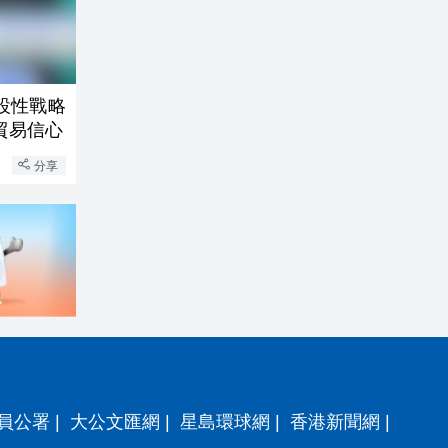
設性戰略
貿易信心
分享
員公署
|
大公文匯網
|
星島環球網
|
香港新聞網
|