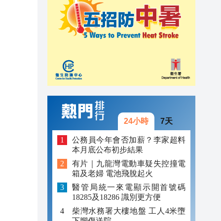
18:02
17:53
18:38
18:24
18:23
18:22
24小時
7天
18:16
公務員今年會否加薪？李家超料
本月底公布初步結果
18:03
有片｜九龍灣電動車疑失控撞電
箱及老婦 電池飛脫起火
18:02
醫管局統一來電顯示開首號碼
17:53
18285及18286 識別更方便
柴灣水務署大樓地盤 工人4米墮
下腳傷送院