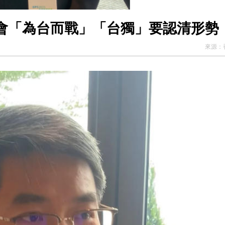
會「為台而戰」「台獨」要認清形勢
來源：