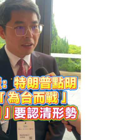
性戰略穩定關係」 相信美方不會輕易變臉
養病
會「為台而戰」「台獨」要認清形勢
盛：中國角色不可或缺
聯合論壇 聚焦新興科技與未來人才
網友拍下中俄國旗迎風飄揚
研究APEC期間坐高鐵來香港
性戰略穩定關係」 相信美方不會輕易變臉
養病