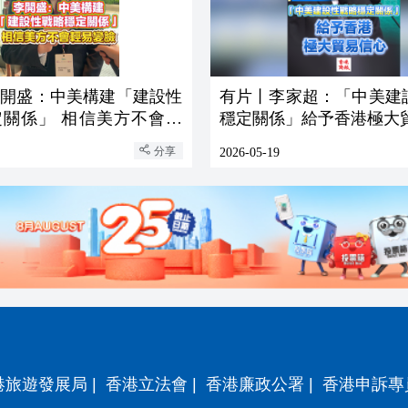
李開盛：中美構建「建設性
有片丨李家超：「中美建
定關係」 相信美方不會輕
穩定關係」給予香港極大
分享
2026-05-19
港旅遊發展局
|
香港立法會
|
香港廉政公署
|
香港申訴專