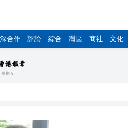
聯合論壇 聚焦新興科技與未來人才
網友拍下中俄國旗迎風飄揚
研究APEC期間坐高鐵來香港
深合作
評論
綜合
灣區
商社
文化
性戰略穩定關係」 相信美方不會輕易變臉
養病
會「為台而戰」「台獨」要認清形勢
日
星期五
盛：中國角色不可或缺
聯合論壇 聚焦新興科技與未來人才
網友拍下中俄國旗迎風飄揚
研究APEC期間坐高鐵來香港