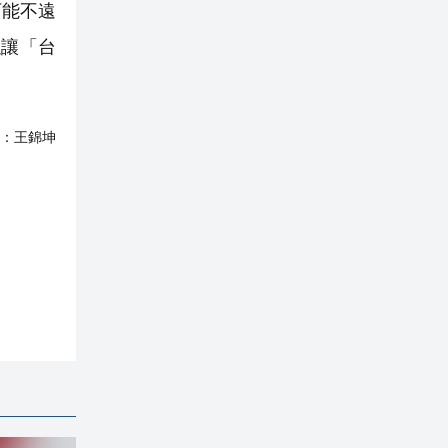
可能不遠
以讓「台
：
王錦坤