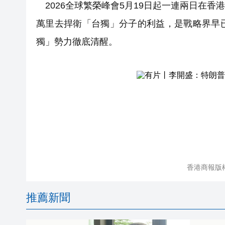
2026全球繁榮峰會5月19日起一連兩日在
萬里去捍衛「台獨」分子的利益，是戰略界早
獨」勢力徹底清醒。
香港商報版
推薦新聞