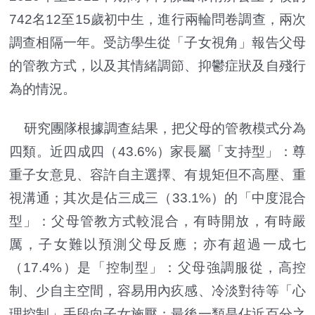
742名12至15歲初中生，進行兩輪問卷調查，兩次
調查相隔一年。受訪學生從「子女視角」報告父母
的管教方式，以及其情緒調節、抑鬱症狀及自殘行
為的情況。
研究團隊根據調查結果，把父母的管教模式分為
四類。近四成四（43.6%）家長屬「支持型」：尊
重子女意見、容許自主選擇、有規矩但不高壓、重
視溝通；其次是佔三成三（33.1%）的「中度混合
型」：父母管教方式較混合，有時開放，有時嚴
厲，子女難以預測父母反應；亦有超過一成七
（17.4%）是「控制型」：父母強調服從，高控
制、少自主空間，容易用內疚感、冷淡對待等「心
理控制」手段向子女施壓；最後一類是佔近百分之