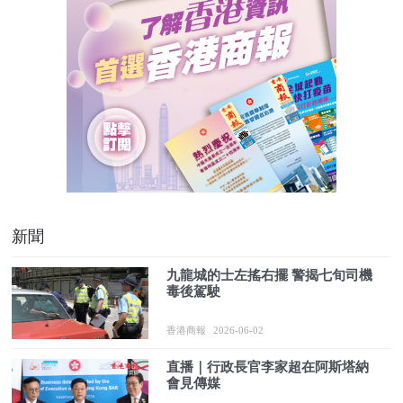
新聞
九龍城的士左搖右擺 警揭七旬司機
毒後駕駛
香港商報
2026-06-02
直播｜行政長官李家超在阿斯塔納
會見傳媒